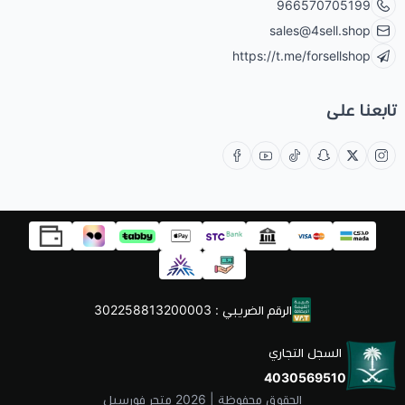
966570705199
sales@4sell.shop
https://t.me/forsellshop
تابعنا على
الرقم الضريبي : 302258813200003
السجل التجاري
4030569510
الحقوق محفوظة | 2026
متجر فورسيل