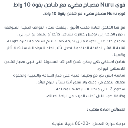
قوي Nuru مصباح مضيء مع شاحن بقوة 10 واط
قوي Nuru مصباح مضيء مع شاحن بقوة 10 واط.
كيبوردات
مع هذا الملحق اضاءة مكتب الأنيق ، يمكنك شحن الهواتف الذكية المتوافقة
الكابلات والمحولات
، دون الحاجة إلى توصيل جهازك بشاحن حائط أو بمنفذ يو اس بي .
تصميم جلد عالي الجودة متين بدرجة كافية ليتم استخدامه لفترة طويلة.
شنط لابتوب - كمبيوتر
تقنية النقش الدقيقة المتقدمة تجعل تأثير الجلد للمواد البلاستيكية أكثر
واقعية.
شاحن لاسلكي ذكي يمكن شحن الهواتف المحمولة التي تلبي معيار الشحن
أجهزة الشبكة والراوترات
اللاسلكي كيو اي.
شاشة اتش دي مع وظيفة منبه على مدار الساعة والتنبيه والغفوة
وصلات الوسائط و موزع يو اس بي Hub
تجعلك تتحكم في وقتك ولا تقلق أبدًا بشأن النوم الزائد.
سطوع 3 تلبي متطلبات الإضاءة المختلفة.
وظيفة ضوء الليل تجلب المزيد من الراحة لحياتك.
الخصائص اضاءة مكتب :
درجة حرارة العمل: -20-60 درجة مئوية