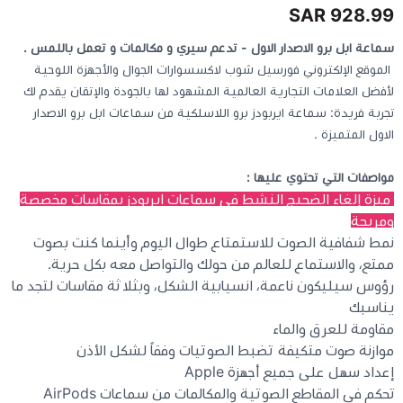
928.99 SAR
كيبوردات
سماعة ابل برو الاصدار الاول - تدعم سيري و مكالمات و تعمل باللمس .
الموقع الإلكتروني فورسيل شوب لاكسسوارات الجوال والأجهزة اللوحية
لأفضل العلامات التجارية العالمية المشهود لها بالجودة والإتقان يقدم لك
الكابلات والمحولات
تجربة فريدة: سماعة ايربودز برو اللاسلكية من سماعات ابل برو الاصدار
الاول المتميزة .
شنط لابتوب - كمبيوتر
مواصفات التي تحتوي عليها :
ميزة إلغاء الضجيج النشط في سماعات ايربودز بمقاسات مخصصة
أجهزة الشبكة والراوترات
ومريحة
نمط شفافية الصوت للاستمتاع طوال اليوم وأينما كنت بصوت
وصلات الوسائط و موزع يو اس بي Hub
ممتع، والاستماع للعالم من حولك والتواصل معه بكل حرية.
رؤوس سيليكون ناعمة، انسيابية الشكل، وبثلاثة مقاسات لتجد ما
يناسبك
مقاومة للعرق والماء
موازنة صوت متكيفة تضبط الصوتيات وفقاً لشكل الأذن
إعداد سهل على جميع أجهزة Apple
تحكم في المقاطع الصوتية والمكالمات من سماعات AirPods