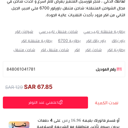
لهاتفك الذكي ، متجر فورسيل المتميز يعرض لكم أسرع و أحدث شاحن في
مجال الشواحن المتنقلة؛ شاحن متنقل باوركور 6700 ملي امبير، الجيل
الثاني من انكر مزود بأحدث التقنيات عالية الجودة.
بطارية متنقلة تايب سي
شاحن متنقل تايب سي
شواحن انكر
باور بانك
باور بانك انكر
بطارية 6700
بطارية متنقلة انكر
بطارية انكر
شاحن انكر
انكر
شاحن متنقل انكر
شاحن متنقل
رقم الموديل
848061041781
67.85 SAR
129 SAR
نفدت الكمية
اعلمني عند التوفر
16.96 ر.س
أو قسم فاتورتك بقيمة
على
4
دفعات
بدون رسوم تأخير، متوافقة مع الشريعة الإسلامية