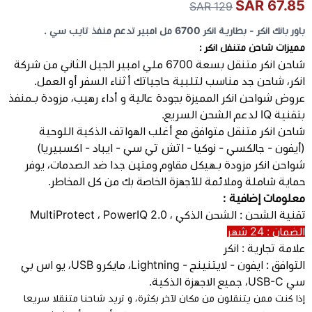
67.85 SAR
129 SAR
باور بانك انكر - بطارية انكر 6700 مل امبير تدعم منفذ تايب سي .
كيبوردات
مميزات شاحن متنفل انكر :
شاحن انكر متنقل بسعة 6700 ملي امبير الجيل الثاني من شركة
الكابلات والمحولات
انكر، شاحن جد مناسب لتلبية حاجياتك أثناء السفر أو العمل.
عروض شواحن انكر المميزة بجودة عالية و أداء رهيب، مزودة بـمنفذ
شنط لابتوب - كمبيوتر
بتقنية IQ لدعم الشحن السريع.
شاحن انكر متنقل متوافق مع أغلب الهواتف الذكية اللوحية
(أيفون - جالكسي - نوكيا - اتش تي سي - ايباد - اكسبيريا)
أجهزة الشبكة والراوترات
شواحن انكر مزودة بـهيكل مقاوم ومتين جدا ضد الصدمات، يوفر
حماية شاملة وملائمة للأجهزة الخاصة بك من كل المخاطر.
وصلات الوسائط و موزع يو اس بي Hub
معلومات إضافية :
تقنية الشحن : الشحن الذكي ، MultiProtect ، PowerIQ 2.0
الضمان : 24 شهر
علامة تجارية : انكر
التوافق : ايفون - لايتنينج - Lightning، مايكرو USB، يو اس بي
سي USB-C، جميع الاجهزة الذكية.
إذا كنت ممن يتنقلون من مكان لآخر بكثرة، و تريد شاحنا متنقلا سريعا