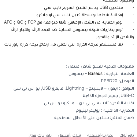
· منفذين USB يدعم الشحن السريع تايب سي
· إمكانية شحنها بواسطة كيبل تايب سي او مايكرو
· توفر الحماية من الشحن الإضافي لأنها متوافقة مع FCP و QC و AFC
· توفر بطاريات شركة بيسوس الحماية ضد الجهد الزائد والتيار الزائد
والشحن الزائد والقصور
· بها مستشعر لدرجة الحرارة التي تحمي من ارتفاع درجة حرارة باور بانك
معلومات اضافية لمنتج شاحن متنقل :
العلامة التجارية :
Baseus
- بيسوس
الموديل: PPBD20
التوافق : ايفون – لايتنينج – Lightning, مايكرو USB, يو اس بي سي
USB-C, جميع الاجهزة الذكية
تقنية الشحن: تايب سي بي دي – مايكرو يو اس بي
البطارية الداخلية : بوليمر ليثيوم
ضمان المنتج: سنتين على الأعطال المصنعية
باور بانك
بطارية متنقلة
شاحن متنقل
باور بانك قوي