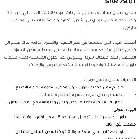
79.01 SAR
شاحن متنقل بشاشة ديجيتال باور بانك بقوة 20000 الف مللي امبير 15
كيبوردات
واط تدعم منفذين يو أي بي لشحن الأجهزة و منفذ التايب سي ومنفذ
مايكرو.
الكابلات والمحولات
أصبحت الحياة التي نعيشها في عصر التنقية والأجهزة الذكية لذلك نحتاج الى
شاحن متنقل متواجد معنا وبسعة عالية حتى نستطيع شحن الأجهزة
شنط لابتوب - كمبيوتر
المتنقلة, لذلك منتجات شركة بيسوس احد الحلول المناسبة احدى منتجات
باور بانك سعة 10 واط ومناسبه للاستخدام اليومي والرحلات
أجهزة الشبكة والراوترات
المميزات شاحن متنقل قوي :
وصلات الوسائط و موزع يو اس بي Hub
· تصميم مميز وخفيف الوزن بلون مطفي لمقومة بصمة الأصابع
· شاشة
ديجيتال تعرف النسبة المتبقية للشاحن
· البطارية المتنقلة صغيرة الحجم والوزن ومتوافقة مع المعاير النقل
الجوي الدولي
· باور بانك بقدرة على توصيل عدة أجهزة به في نفس الوقت لأنها
صممت لأجل ذلك
· باور بانك تايب سي منفذ بقوة 20 وات لشحن الشاحن المتنقل
والأجهزة المتنقلة