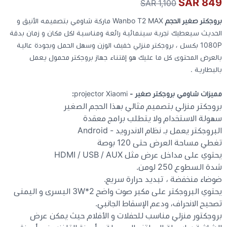
849 SAR
1,100 SAR
بروجكتر صغير الحجم
Wanbo T2 MAX ماركة شاومي بتصميمه الأنيق و
كيبوردات
الحديث سيعطيك تجربة سينمائية رائعة ومناسبة لكل مكان و زمان بدقة
1080P بكسل ، بروجكتر منزلي خفيف الوزن وسهل الحمل وبجودة عالية
الكابلات والمحولات
بالعرض المحتوى كل ما عليك هو إقتناء جهاز بروجكتر محمول يعمل
بالبطارية .
شنط لابتوب - كمبيوتر
مميزات شاومي بروجكتر صغير -
projector Xiaomi
:
بروجكتر منزلي بتصميم مثالي بهذا الحجم الصغير
أجهزة الشبكة والراوترات
سهولة الاستخدام ولا يتطلب برامج معقدة
البروجكتر يعمل بـ نظام الاندرويد - Android
وصلات الوسائط و موزع يو اس بي Hub
تغطي مساحة العرض حتى 120 بوصة
يحتوي على مداخل عرض مثل HDMI / USB / AUX
شدة السطوع 250 لومن.
ضوضاء منخفضة ، تبديد حرارة سريع.
يحتوي البروجكتر على مكبر صوت واضح 3W*2 اليسرى و اليمنى
تصحيح الانحراف، ودعم الإسقاط الجانبي.
بروجكتور منزلي مناسب للحفلات و الأفلام حيث يمكن عرض