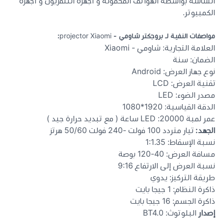
الشاشة بواسطة الهواتف المحمولة و أجهزة التلفزيون و أجهزة
الكمبيوتر.
مواصفات النفية لـ بروجكتر شاومي -
projector Xiaomi
:
العلامة التجارية: شاومي - Xiaomi
الضمان: سنة
نوع جهاز العرض: Android
تقنية العرض: LCD
مصدر الضوء: LED
الدقة القياسية: 1920*1080
عمر لمبة 20000: LED ساعة ( مع تبديد حرارة جيد )
الجهد:
تيار متردد 100 فولت -240 فولت 50/60 هرتز
نسبة الإسقاط: 1:1.35
مسافة العرض: 40-120 بوصة
نسبة العرض إلى الارتفاع 9:16
طريقة التركيز: يدوي
ذاكرة النظام: 1 جيجا بايت
ذاكرة الجسم: 16 جيجا بايت
إصدار
البلوتوث: BT4.0