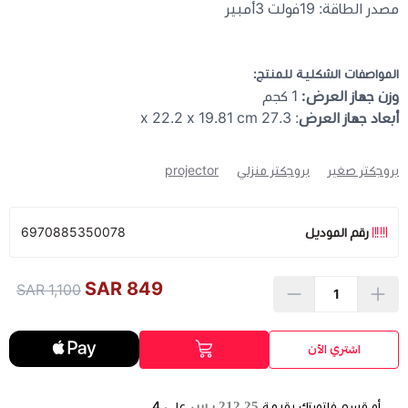
مصدر الطاقة: 19فولت 3أمبير
المواصفات الشكلية للمنتج:
وزن جهاز العرض:
1 كجم
أبعاد جهاز العرض
: 27.3 x 22.2 x 19.81 cm
بروجكتر صغير
بروجكتر منزلي
projector
رقم الموديل
6970885350078
849 SAR
1,100 SAR
اشتري الآن
212.25 ر.س
أو قسم فاتورتك بقيمة
على
4