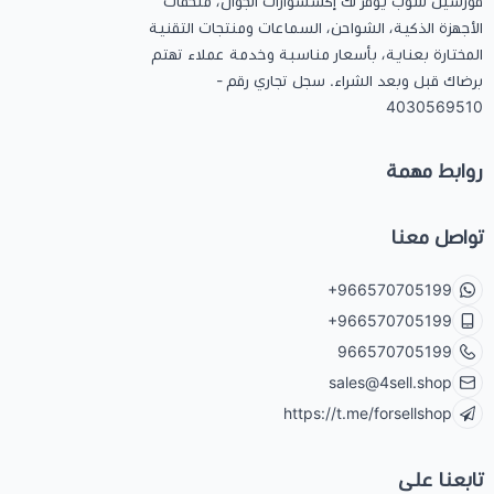
فورسيل شوب يوفر لك إكسسوارات الجوال، ملحقات
الأجهزة الذكية، الشواحن، السماعات ومنتجات التقنية
المختارة بعناية، بأسعار مناسبة وخدمة عملاء تهتم
برضاك قبل وبعد الشراء. سجل تجاري رقم -
4030569510
روابط مهمة
تواصل معنا
+966570705199
+966570705199
966570705199
sales@4sell.shop
https://t.me/forsellshop
تابعنا على