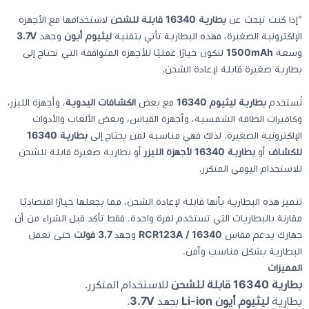
"إذا كنت تبحث عن
بطارية 16340 قابلة للشحن
لاستخدامها مع الأجهزة
كيبوردات
الإلكترونية الصغيرة، فهذه البطارية تأتي بتقنية
ليثيوم أيون
وجهد
3.7V
وسعة
1500mAh
لتكون خيارًا عمليًا للأجهزة المتوافقة التي تحتاج إلى
بطارية صغيرة قابلة لإعادة الشحن.
الكابلات والمحولات
تُستخدم
بطارية ليثيوم 16340
مع بعض
الكشافات اليدوية
، وأجهزة الليزر،
شنط لابتوب - كمبيوتر
وكاميرات الطاقة الشمسية، وأجهزة القياس، وبعض الألعاب والأدوات
الإلكترونية الصغيرة. لذلك فهي مناسبة لمن يحتاج إلى
بطارية 16340
أجهزة الشبكة والراوترات
للكشاف
أو
بطارية 16340 لأجهزة الليزر
أو بطارية صغيرة قابلة للشحن
للاستخدام اليومي المتكرر.
وصلات الوسائط و موزع يو اس بي Hub
تتميز هذه البطارية بأنها قابلة لإعادة الشحن، مما يجعلها خيارًا اقتصاديًا
مقارنة بالبطاريات التي تستخدم لمرة واحدة. فقط تأكد قبل الشراء من أن
جهازك يدعم مقاس
16340 / RCR123A
وجهد
3.7 فولت
حتى تعمل
البطارية بشكل مناسب وآمن.
المميزات
بطارية 16340 قابلة للشحن
للاستخدام المتكرر.
بطارية
ليثيوم أيون Li-ion
بجهد
3.7V
.