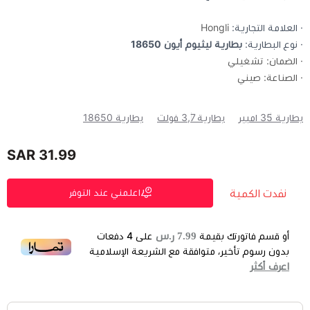
· العلامة التجارية:
Hongli
· نوع البطارية:
بطارية ليثيوم أيون 18650
· الضمان: تشغيلي
· الصناعة: صيني
بطارية 35 امبير
بطارية 3,7 فولت
بطارية 18650
31.99 SAR
نفدت الكمية
اعلمني عند التوفر
7.99 ر.س
أو قسم فاتورتك بقيمة
على
4
دفعات
بدون رسوم تأخير، متوافقة مع الشريعة الإسلامية
اعرف أكثر