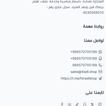
المختارة بعناية، بأسعار مناسبة وخدمة عملاء تهتم
برضاك قبل وبعد الشراء. سجل تجاري رقم -
4030569510
روابط مهمة
تواصل معنا
+966570705199
+966570705199
966570705199
sales@4sell.shop
https://t.me/forsellshop
تابعنا على