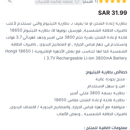
(1 تقييم)
إضافة لقائمة الأمنيات
31.99 SAR
كيبوردات
بطارية إعادة الشحن او ما يعرف بـ بطارية الليثيوم
والتي تستخدم لأغلب
كاميرات الطاقة الشمسية, فورسيل يوفرها لك بطاريه الليثيوم 18650
الكابلات والمحولات
قابلة لإعادة الشحن بقدرة حجم 3800 ملي امبير وجهد كهربائي 3.7 فولت
وتستخدم في جهاز قياس الحرارة , او المصابيح اليدوي , كاميرات الطاقة
شنط لابتوب - كمبيوتر
الشمسية كما انها تتناسب مع بعض الأجهزة الإلكترونية ( Hongli 18650
3.7V Rechargeable Li-ion 3800mA Battery )
أجهزة الشبكة والراوترات
خصائص بطارية الليثيوم:
· منتج بجودة عالية
وصلات الوسائط و موزع يو اس بي Hub
· امن و سهل الاستخدام
· بطارية بسعة 3800 مللي أمبير
· بطارية قابلة لإعادة الشحن مقاس 18650
· متوافقة مع أجهزة قياس الحرارة, والمصابيح اليدوية / الكشاف اليدوي,
كاميرات الطاقة الشمسية , وبعض الألعاب
معلومات اضافية للمنتج :