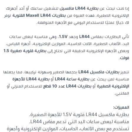
إذا كنت تبحث عن
بطارية LR44 ماكسيل
لتشغيل ساعتك أو أحد أجهزتك
كيبوردات
الإلكترونية الصغيرة، فهذه العبوة من
بطاريات Maxell LR44 القلوية
توفر
لك خيارًا عمليًا للاستخدام اليومي مع الأجهزة المتوافقة.
الكابلات والمحولات
تأتي البطاريات بمقاس
LR44
وجهد
1.5V
، وهي مناسبة لبعض ساعات
اليد، الألعاب الصغيرة، الآلات الحاسبة، الموازين الإلكترونية، أجهزة القياس،
شنط لابتوب - كمبيوتر
وبعض الأجهزة الإلكترونية الدقيقة التي تحتاج إلى
بطارية قلوية صغيرة 1.5
فولت
.
أجهزة الشبكة والراوترات
تتميز
بطاريات ماكسيل LR44
بحجمها الصغير وسهولة تركيبها، مما يجعلها
مناسبة لمن يبحث عن
بطارية ساعة LR44
أو
بطارية LR44 للأجهزة
وصلات الوسائط و موزع يو اس بي Hub
الإلكترونية الصغيرة
أو
بطاريات LR44 عدد 10 قطع
للاستخدام المنزلي أو
المكتبي.
المميزات:
بطارية ماكسيل LR44 قلوية 1.5V للأجهزة الصغيرة.
مناسبة لبعض ساعات اليد التي تدعم مقاس LR44.
تستخدم مع بعض الألعاب، الحاسبات، الموازين الإلكترونية وأجهزة