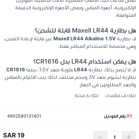
بعض ساعات اليد، الألعاب الصغيرة، الآلات الحاسبة، الموازين
الإلكترونية، أجهزة القياس وبعض الأجهزة الإلكترونية الدقيقة
المتوافقة.
هل بطارية Maxell LR44 قابلة للشحن؟
لا، بطارية
Maxell LR44 Alkaline 1.5V
غير قابلة لإعادة الشحن،
وهي مخصصة للاستخدام المباشر فقط.
هل يمكن استخدام LR44 بدل CR1616؟
لا، لا يُنصح بذلك. بطارية
LR44
قلوية بجهد 1.5V، بينما
CR1616
بطارية ليثيوم بجهد 3V وبحجم مختلف، لذلك يجب الالتزام بالمقاس
والجهد المطلوبين في الجهاز.
بطاريات ماكسيل
بطارية ساعة
رقم الموديل
4902580131401
19 SAR