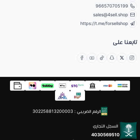
966570705199
sales@4sell.shop
https://t.me/forsellshop
تابعنا على
الرقم الضريبي : 302258813200003
السجل التجاري
4030569510