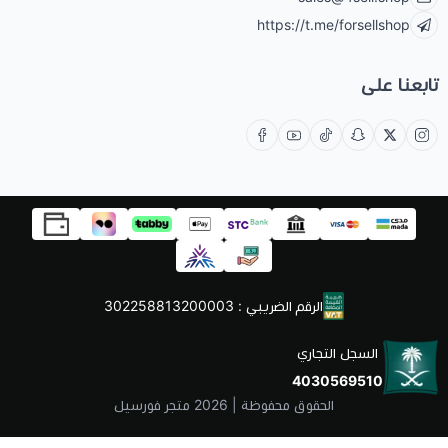
https://t.me/forsellshop
تابعنا على
الرقم الضريبي : 302258813200003
السجل التجاري
4030569510
الحقوق محفوظة | 2026
متجر فورسيل