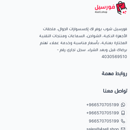
كيبوردات
فورسيل شوب يوفر لك إكسسوارات الجوال، ملحقات
الكابلات والمحولات
الأجهزة الذكية، الشواحن، السماعات ومنتجات التقنية
المختارة بعناية، بأسعار مناسبة وخدمة عملاء تهتم
شنط لابتوب - كمبيوتر
برضاك قبل وبعد الشراء. سجل تجاري رقم -
4030569510
أجهزة الشبكة والراوترات
روابط مهمة
وصلات الوسائط و موزع يو اس بي Hub
تواصل معنا
+966570705199
+966570705199
966570705199
sales@4sell.shop