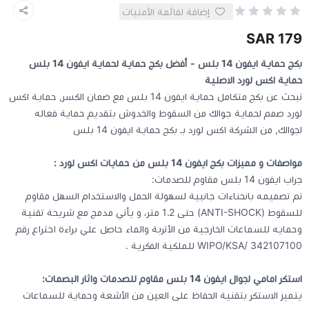
إضافة لقائمة الأمنيات
كيبوردات
179 SAR
بكج حماية ايفون 14 بلس - أفضل بكج حماية لحماية ايفون 14 بلس
الكابلات والمحولات
حماية اكس لورد الاصلية
تبحث عن بكج متكامل حماية ايفون 14 بلس مع ضمان الكسر, حماية اكس
شنط لابتوب - كمبيوتر
لورد صمم لحماية جوالك من السقوط والخدوش بتقديم حماية فعاله
لجوالك, من الشركة اكس لورد بـ بكج حماية ايفون 14 بلس
أجهزة الشبكة والراوترات
مواصفات و مميزات بكج ايفون 14 بلس من حمايات اكس لورد :
جراب ايفون 14 بلس مقاوم للصدمات:
وصلات الوسائط و موزع يو اس بي Hub
تم تصميمه بانحناءات جانبية لسهولة الحمل والاستخدام السهل مقاوم
للسقوط (ANTI-SHOCK) حتى 1.2 متر، و يأتي مدمج مع شريحة تقنية
وحمايه للسماعات الخارجية من الأتربة والماء حاصل علي براءة اختراع رقم
WIPO/KSA/ 342107100 للملكية الفكرية .
استكر امامي لجوال ايفون 14 بلس مقاوم للصدمات واثار البصمات:
يتميز الاستكر بتقنية الحفاظ على العين من الأشعة وحماية للسماعات