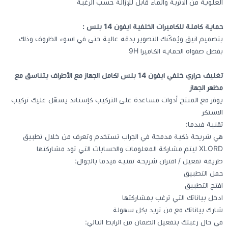
العلوية من الاتربة والماء قابل للإزالة حسب الرغبة
حماية كاملة للكاميرات الخلفية ايفون 14 بلس :
بتصميم انيق ويُمكّنك التصوير بدقه عالية حتى في اسوء الظروف وذلك
بفضل صفواه الحماية الكاميرا 9H
تغليف حراري خلفي ايفون 14 بلس لكامل الجهاز مع الأطراف يتناسق مع
مظهر الجهاز
يوفر مع المنتج أدوات مساعدة على التركيب كإستاند يسهّل عليك تركيب
الاستكر
تقنية فيدما:
هي شريحة ذكية مدمجة في الجراب تستخدم وتعرف من خلال تطبيق
XLORD ليتم مشاركة المعلومات والحسابات التي تود مشاركتها
طريقة تفعيل / اقتران شريحة تقنية فيدما بالجوال:
حمل التطبيق
افتح التطبيق
ادخل بياناتك التي ترغب بمشاركتها
شارك بياناتك مع من تريد بكل سهولة
في حال رغبتك بتفعيل الضمان من الرابط التالي: