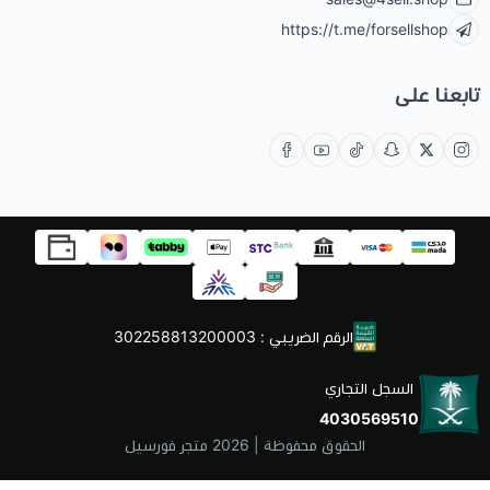
https://t.me/forsellshop
تابعنا على
الرقم الضريبي : 302258813200003
السجل التجاري
4030569510
الحقوق محفوظة | 2026
متجر فورسيل