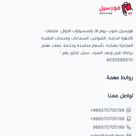
فورسيل شوب يوفر لك إكسسوارات الجوال، ملحقات
الأجهزة الذكية، الشواحن، السماعات ومنتجات التقنية
المختارة بعناية، بأسعار مناسبة وخدمة عملاء تهتم
برضاك قبل وبعد الشراء. سجل تجاري رقم -
4030569510
روابط مهمة
تواصل معنا
+966570705199
+966570705199
966570705199
sales@4sell.shop