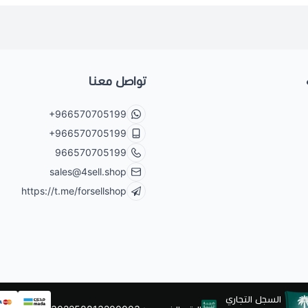
تواصل معنا
+966570705199
+966570705199
966570705199
sales@4sell.shop
https://t.me/forsellshop
السجل التجاري