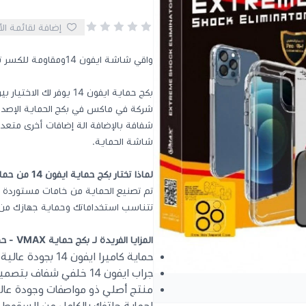
إضافة لقائمة ال
واقي شاشة ايفون 14ومقاومة للكسر تحتوي على مجموعة متكاملة من بكج حماية ايفون 14
بكج حماية ايفون 14 يوف
شركة في ماكس في بكج الحماية الإصدار 
شفافة بالإضافة الة إضافات أخرى متعدد
شاشة الحماية.
لماذا تختار بكج حماية ايفون 14 من حماية في ماكس؟
تتناسب استخداماتك وحماية جهازك من ال
المزايا الفريدة لـ بكج حماية VMAX - حماية ايفون 14
حماية كاميرا ايفون 14 بجودة عالية بأعلى تكنولوجيا 9H.
جراب ايفون 14 خلفي شفاف بتصميم فخم و حماية اقوى ضد الصدمات.
منتج أصلي ذو مواصفات وجودة عالية 
لحماية هاتفك بالكامل من السقوط