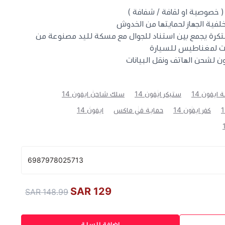
 ( خصوصية او لقافة / شفافة )
رة يجمع بين استناد للجوال مع مسكة لليد مصنوعة من
بت لمغناطيس للسيارة
ن لشحن الهاتف ونقل البيانات
ايفون 14
ستيكر ايفون 14
سلك شاحن ايفون 14
كفر ايفون 14
حماية في ماكس
ايفون 14
6987978025713
129 SAR
148.99 SAR
إضافة للسلة