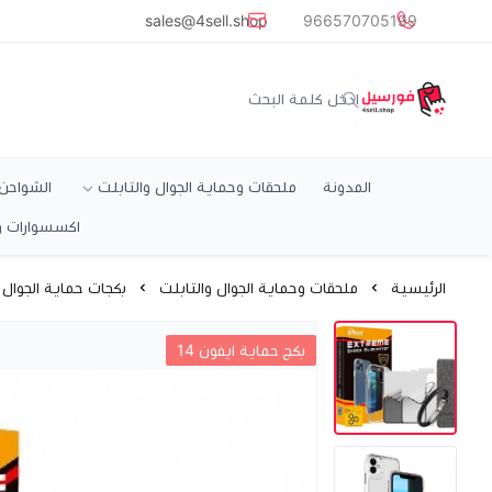
common.titles.skip_to_main_conten
sales@4sell.shop
966570705199
متجر فورسيل
المدونة
ملحقات وحماية الجوال والتابلت
الشواحن و
اكسسوارات و
الرئيسية
ملحقات وحماية الجوال والتابلت
بكجات حماية الجوال
بكج حماية ايفون 14