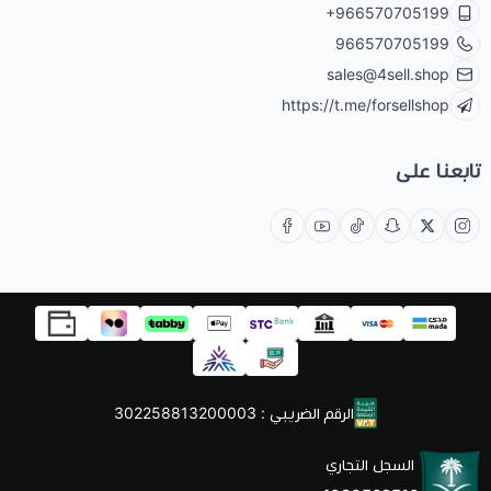
+966570705199
966570705199
sales@4sell.shop
https://t.me/forsellshop
تابعنا على
الرقم الضريبي : 302258813200003
السجل التجاري