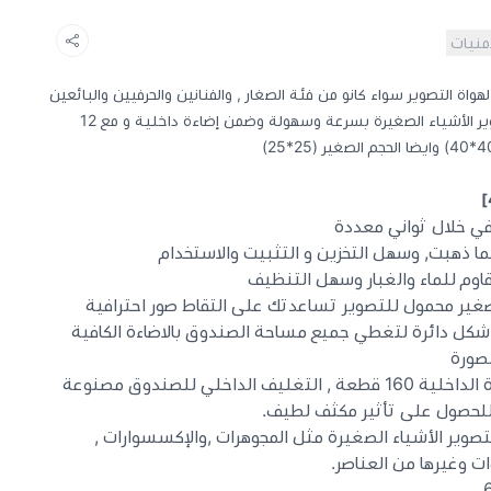
أمنيات
اة التصوير سواء كانو من فئة الصغار , والفنانين والحرفيين والبائعين
عبر الإنترنت ومعلني المنتجات. حيث صوير الأشياء الصغيرة بسرعة وسهولة وضمن إضاءة داخلية و مع 12
 خلال ثواني معددة
 ذهبت, وسهل التخزين و التثبيت والاستخدام
اوم للماء والغبار وسهل التنظيف
شكل دائرة لتغطي جميع مساحة الصندوق بالاضاءة الكافية
صورة
نوع حرارة اللون CRI95, عدد الاضاءة الداخلية 160 قطعة , التغليف الداخلي للصندوق مصنوعة
لحصول على تأثير مكثف لطيف.
40 مما يسمح بتصوير الأشياء الصغيرة مثل المجوهرات ,والإكسسوارات ,
ات وغيرها من العناصر.