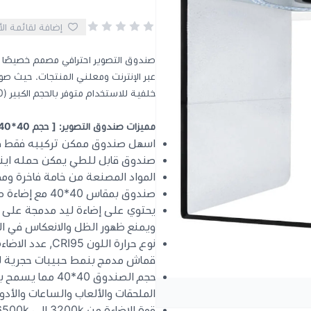
إضافة لقائمة ال
صندوق التصوير احترافي مصمم خصيصًا لهو
خلفية للاستخدام متوفر بالحجم الكبير (40*40) وايضا الحجم الصغير (25*25)
مميزات صندوق التصوير: [ حجم 40*40]
اسهل صندوق ممكن تركيبه فقط في
صندوق قابل للطي يمكن حمله اينما
المواد المصنعة من خامة فاخرة ومق
صندوق بمقاس 40*40 مع إضاءة صغير محمول للتصوير تساعدتك على التقاط صور احترافية
يحتوي على إضاءة ليد مدمجة على 
ويمنع ظهور الظل والانعكاس في ال
قماش مدمج بنمط حبيبات حجرية ل
حجم الصندوق 40*
الملحقات والألعاب والساعات والأدو
قوة الاضاءة من 3200k الى 6500k