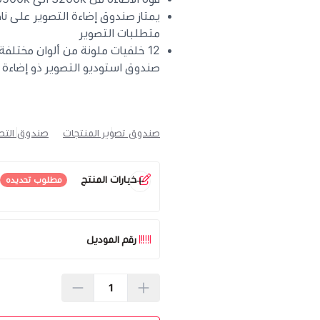
يمتاز صندوق إضاءة التصوير على نا
متطلبات التصوير
12 خلفيات ملونة من ألوان مختلفة
صندوق استوديو التصوير ذو إضاءة LED تمكّنك من التقاط صور خالية من العيوب بجودة الاستوديو
صندوق تصوير المنتجات
صندوق التص
خيارات المنتج
مطلوب تحديده
الحجم
*
اختر
رقم الموديل