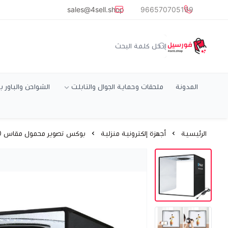
common.titles.skip_to_main_conten
sales@4sell.shop
966570705199
متجر فورسيل
المدونة
ملحقات وحماية الجوال والتابلت
الشواحن والباور ب
الرئيسية
أجهزة إلكترونية منزلية
بوكس تصوير محمول مقاس 40 سم قابل للطي لتعديل اضاءة الصور مع 12 خلفية ملونة ماركة بولوز