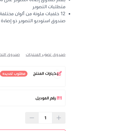
متطلبات التصوير
12 خلفيات ملونة من ألوان مختلفة
صندوق استوديو التصوير ذو إضاءة LED تمكّنك من التقاط صور خالية من العيوب بجودة الاستوديو
صندوق تصوير المنتجات
صندوق التص
خيارات المنتج
مطلوب تحديده
الحجم
*
اختر
رقم الموديل