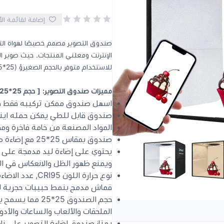
إضافة لقائمة ال
صندوق التصوير مصمم خصيصًا لهواة التصو
للاستخدام متوفر بالحجم الصغيرؤ (25*25) وايضا الحجم الكبير (40*40)
مميزات صندوق التصوير: [ حجم 25*25]
اسهل صندوق ممكن تركيبه فقط في
صندوق قابل للطي يمكن حمله اينما
المواد المصنعة من خامة فاخرة ومق
صندوق بمقاس 25*25 مع إضاءة صغير محمول للتصوير تساعدتك على التقاط صور احترافية
يحتوي على إضاءة ليد مدمجة على 
ويمنع ظهور الظل والانعكاس في ال
قماش مدمج بنمط حبيبات حجرية ل
حجم الصندوق 25*
الملحقات والألعاب والساعات والأدو
يمتاز صندوق إضاءة التصوير على نا