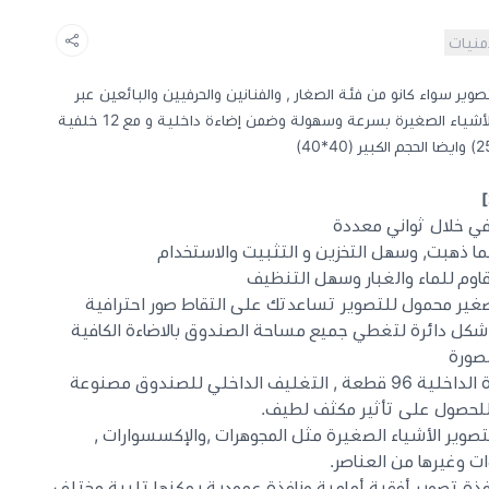
أمنيات
ير سواء كانو من فئة الصغار , والفنانين والحرفيين والبائعين عبر
الإنترنت ومعلني المنتجات. حيث صوير الأشياء الصغيرة بسرعة وسهولة وضمن إضاءة داخلية و مع 12 خلفية
 خلال ثواني معددة
 ذهبت, وسهل التخزين و التثبيت والاستخدام
اوم للماء والغبار وسهل التنظيف
شكل دائرة لتغطي جميع مساحة الصندوق بالاضاءة الكافية
صورة
نوع حرارة اللون CRI95, عدد الاضاءة الداخلية 96 قطعة , التغليف الداخلي للصندوق مصنوعة
لحصول على تأثير مكثف لطيف.
25 مما يسمح بتصوير الأشياء الصغيرة مثل المجوهرات ,والإكسسوارات ,
ات وغيرها من العناصر.
فذة تصوير أفقية أمامية ونافذة عمودية يمكنها تلبية مختلف