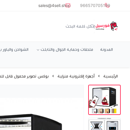
common.titles.skip_to_main_conten
sales@4sell.shop
966570705199
متجر فورسيل
المدونة
ملحقات وحماية الجوال والتابلت
الشواحن والباور ب
الرئيسية
أجهزة إلكترونية منزلية
بوكس تصوير محمول قابل للطي لتعديل اضاءة