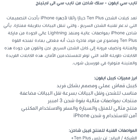
تايب سي ايفون - سلك شاحن من تايب سي الى لايتينج
كيبوردات
تعد كبلات الشحن Ten Plus خيارًا رائعًا لأجهزة iPhone بأحدث التصميمات
التي تدعم تقنية الشحن السريع ، والتي تنقل البيانات بطريقة ممتازة. يأتي
شاحن iPhone بمواصفات عالية ومنفذ Lightning عالي الجودة من ماركة
الكابلات والمحولات
Ten Plus ومصنوع من مواد فاخرة حيث أنه مغطى بمادة تمنحه القوة
والمتانة وتضيف مرونة إلى كابل الشحن السريع. نحن واثقون من جودة هذه
شنط لابتوب - كمبيوتر
الكابلات طويلة الأمد التي توفر للمستخدمين الأمان. هذه الكابلات الفريدة
والمتينة متوفرة في فورسيل شوب.
أجهزة الشبكة والراوترات
ابرز مميزات كيبل ايفون:
كيبل قماش عملي ومصمم بشكل فريد
وصلات الوسائط و موزع يو اس بي Hub
مناسب للشحن ونقل البيانات بسرعة نقل البيانات مضاعفة
منتجات بمواصفات مثالية بقوة شحن 3 امبير
منتج مثالي للمنزل والسيارة والسفر والاستخدام المكتبي
آمن للاستخدام و شحن iPhone
المواصفات الفنية للمنتج كيبل شاحن:
الشركة / البراند: تن بلس Ten Plus+