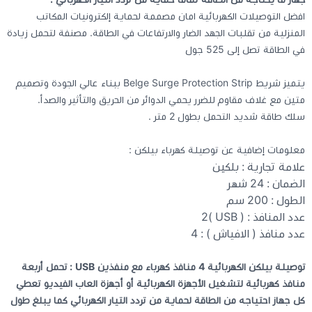
افضل التوصيلات الكهربائية امان مصممة لحماية إلكترونيات المكاتب
المنزلية من تقلبات الجهد الضار والارتفاعات في الطاقة. مصنفة لتحمل زيادة
كيبوردات
في الطاقة تصل إلى 525 جول
الكابلات والمحولات
يتميز شريط Belge Surge Protection Strip ببناء عالي الجودة وتصميم
متين مع غلاف مقاوم للضرر يحمي الدوائر من الحريق والتأثير والصدأ.
شنط لابتوب - كمبيوتر
سلك طاقة شديد التحمل بطول 2 متر .
معلومات إضافية عن توصيلة كهرباء بيلكن :
أجهزة الشبكة والراوترات
علامة تجارية : بلكين
الضمان : 24 شهر
وصلات الوسائط و موزع يو اس بي Hub
الطول : 200 سم
عدد المنافذ : ( USB )2
عدد منافذ ( الافياش ) : 4
توصيلة بيلكن الكهربائية 4 منافذ كهرباء مع منفذين USB : تحمل أربعة
منافذ كهربائية لتشغيل الأجهزة الكهربائية أو أجهزة العاب الفيديو تعطي
كل جهاز احتياجه من الطاقة لحماية من تردد التيار الكهربائي كما يبلغ طول