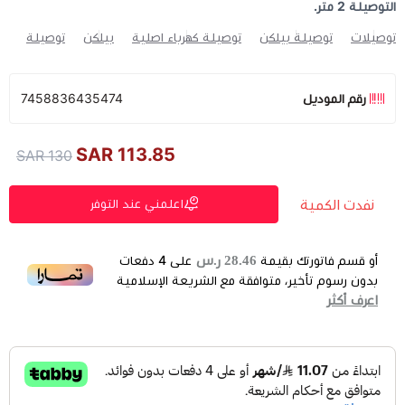
التوصيلة 2 متر.
توصيلات
توصيلة بيلكن
توصيلة كهرباء اصلية
بيلكن
توصيلة
رقم الموديل
7458836435474
113.85 SAR
130 SAR
نفدت الكمية
اعلمني عند التوفر
28.46 ر.س
أو قسم فاتورتك بقيمة
على
4
دفعات
بدون رسوم تأخير، متوافقة مع الشريعة الإسلامية
اعرف أكثر