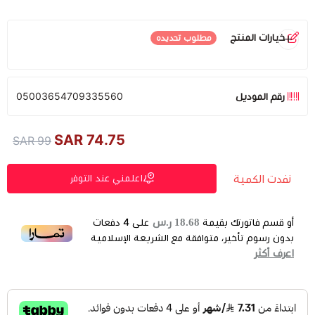
خيارات المنتج
مطلوب تحديده
اللون
*
رقم الموديل
05003654709335560
أسود
أزرق
زيتي
برتقالي
نفدت الكمية
نفدت الكمية
نفدت الكمية
نفدت الكمية
74.75 SAR
99 SAR
نفدت الكمية
اعلمني عند التوفر
احمر
نفدت الكمية
18.68 ر.س
أو قسم فاتورتك بقيمة
على
4
دفعات
بدون رسوم تأخير، متوافقة مع الشريعة الإسلامية
اعرف أكثر