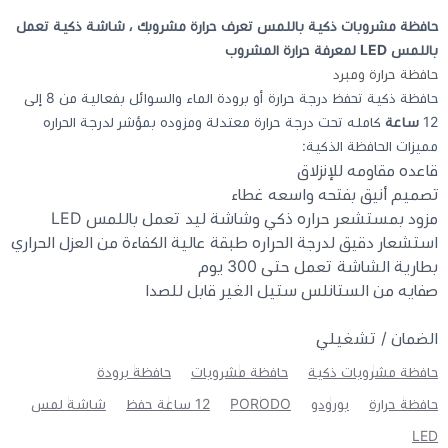
حافظة مشروبات ذكية باللمس تعرف حرارة مشروبك ، شاشة ذكية تعمل
كيبوردات
باللمس LED لمعرفة حرارة المشروب
حافظة حرارة ومبرد
حافظة ذكية تحفظ درجة حرارة أو برودة الماء والسوائل بفعالية من 8 إلى
الكابلات والمحولات
12
ساعة
كامله تحت درجة حرارة معتدلة ومزوده بمؤشر لدرجة الحراره
مميزات الحافظة الذكية:
شنط لابتوب - كمبيوتر
قاعده مقاومه للإنزلاق
تصميم أنيق بفتحه واسعه غطاء
مزود بمستشعر حراره ذكي وشاشة ليد تعمل باللمس LED
أجهزة الشبكة والراوترات
استشعار دقيق لدرجة الحراره طبقة عالية الكفاءة من العزل الحراري
بطارية الشاشة تعمل حتى 300 يوم
وصلات الوسائط و موزع يو اس بي Hub
صفايه من الستانلس ستيل الغير قابل للصدا
الضمان / تشغيلي
حافظة مشروبات ذكية
حافظة مشروبات
حافظة برودة
حافظة حرارة
بورودو
PORODO
12 ساعة حفظ
شاشة لمس
LED