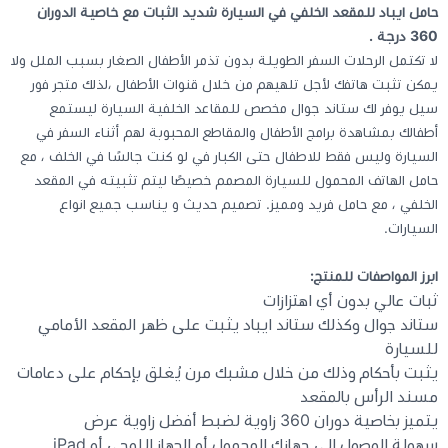
حامل ايباد للمقعد الخلفي في السيارة شديد الثبات مع خاصية الدوران
360 درجة .
كيبوردات
لا تكتمل الرحلات السفر الطويلة بدون تذمر الأطفال الصغار بسبب الملل ولا
يمكن تثبت هاتفك لأجل تلهيهم من خلال قنوات الأطفال ،لذلك متجر فور
الكابلات والمحولات
سيل يوفر لك ستاند جوال مخصص للمقاعد الخلفية السيارة ليستمع
أطفالك بمشاهدة برامج الأطفال والمقاطع المحبوبة لهم أثناء السفر في
السيارة وليس فقط للاطفال حتى الكبار في لو كنت جالسًا في الخلف ، مع
شنط لابتوب - كمبيوتر
حامل الهاتف المحمول للسيارة المصمم خصيصًا ليتم تثبيته في المقعد
الخلفي ، مع حامل فريد ومميز. تصميم حديث و يناسب جميع انواع
أجهزة الشبكة والراوترات
السيارات.
ابرز المواصفات للمنتج:
وصلات الوسائط و موزع يو اس بي Hub
ثبات عالي بدون أي اهتزازات
ستاند جوال وكذلك ستاند ايباد يثبت على ظهر المقعد الأمامي
للسيارة
يثبت بأحكام وذلك من خلال مشبك مرن يُغلق بإحكام على دعامات
مسند الرأس بالمقعد
يتميز بخاصية دوران 360 زاوية لضبط أفضل زاوية عرض
سهولة الوصول إلى جهازك المحمول أو الجهاز اللوحي أو iPad