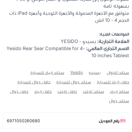
بسهولة تامة
متوافق مع الأجهزة المحمولة والأجهزة اللوحية وأجهزة iPad ذات
الحجم 4 - 10 انش
المواصفات الفنية:
العلامة التجارية:
يسيدو - YESIDO
الاسم التجاري العالمي:
Yesido Rear Sear Compatible for 4-
10 inches Tablest
ستاند للجوال
يسيدو
Yesido
ستاند ايباد للسيارة
حامل ايباد للسيارة
ستاند جوال للسيارة
حامل جوال للسيارة
ستاند ايباد
ستاند تابلت
حامل تابلت
حامل ايباد
حامل جوال
ستاند جوال
رقم الموديل
6971050260680