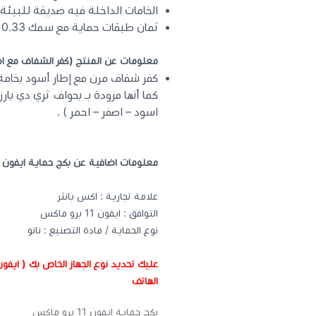
الخامات الداخلة فيه صديقة للبيئة ول
ثمان طبقات حماية مع سمك 0.33 وبذلك يصبح أخف وأنعم واقوى.
معلومات عن المنتج (كفر الشفاف مع اط
كفر شفاف مرن مع إطار أسود بخامة 
كما أنها مزودة بـ بحواف ثري دي بارزة
اسود – اصفر – احمر ) .
معلومات اضافية عن بكج حماية ايفون 11 برو ماكس :
علامة تجارية : اكس بانثر
التوافق : ايفون 11 برو ماكس
نوع الحماية / مادة التصنيع : نانو
الهاتف
بكج حماية ايفون 11 برو ماكس