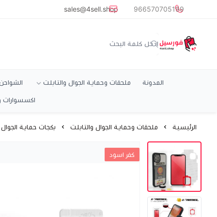
common.titles.skip_to_main_conten
sales@4sell.shop
966570705199
متجر فورسيل
المدونة
ملحقات وحماية الجوال والتابلت
الشواحن و
اكسسوارات و
الرئيسية
ملحقات وحماية الجوال والتابلت
بكجات حماية الجوال
كفر اسود