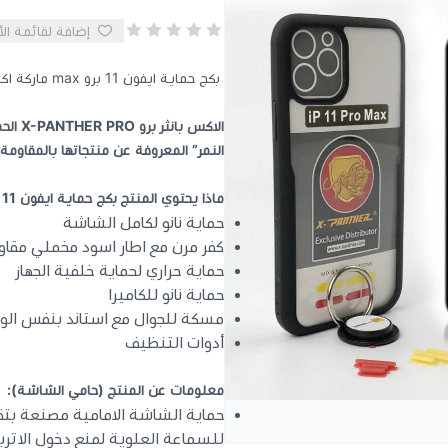
إضافة لقائمة ال
بكج حماية ايفون 11 برو max ماركة اكس بانثر المقاوم للصدمات مع حماية شاشة وكاميرا و كفر باطار اسود
الاكس بانثر برو X-PANTHER PRO الحماية الكاملة بكج حماية ايفون 11 برو ماكس
النمر” المعروفة عن منتجاتها بالمقاوم
ماذا يحتوي المنتج بكج حماية ايفون 11 برو ماكس
حماية نانو لكامل الشاشة
كفر مرن مع اطار اسود مخملي مقاو
حماية حراري لحماية خلفية الجهاز
حماية نانو للكاميرا
مسكة للجوال مع استاند بنفس الو
أدوات التنظيف
معلومات عن المنتج (حامي الشاشة):
للسماعة العلوية لمنع دخول الاترب