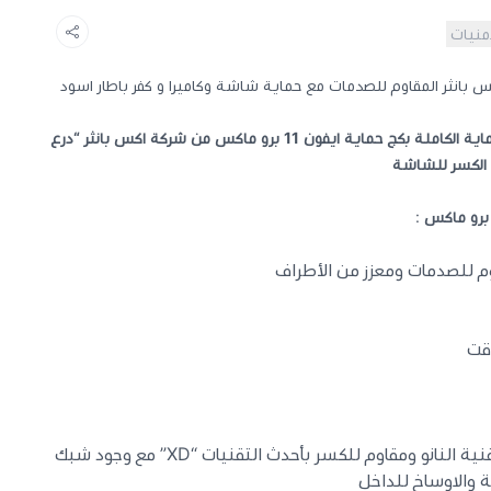
أمنيات
من شركة اكس بانثر “درع
ة الكسر للشاشة
:
م للصدمات ومعزز من الأطراف
قت
حماية الشاشة الامامية مصنعة بتقنية النانو ومقاوم للكسر بأحدث التقنيات “XD” مع وجود شبك
ة والاوساخ للداخل