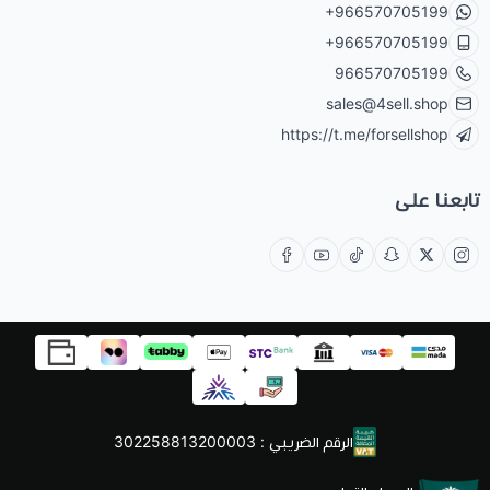
+966570705199
+966570705199
966570705199
sales@4sell.shop
https://t.me/forsellshop
تابعنا على
الرقم الضريبي : 302258813200003