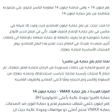
كفر ايفون 14 + واقي شاشة ايفون 14 مقاومة للكسر تحتوي على مجموعة
كيبوردات
متكاملة من بكج حماية ايفون 14
اذا كنت تبحث عن بكج حماية ايفون اقتصادي لايت وفرت لك شركة في
الكابلات والمحولات
ماكس في بكج حماية الإصدار الخفيف
لايت
, تأتي في البكج احدى الأنواع
حماية خصوصية او ما يعرف باللقافة او حماية شفافة بالإضافة الى إضافات
شنط لابتوب - كمبيوتر
أخرى متعددة تفيدك في المقام حيث تعتبر هذا البكج اقتصادي يوفر
المنتجات الأساسية لحماية جهازك.
أجهزة الشبكة والراوترات
لماذا تختار بكج حماية في ماكس؟
تم تصنيع الحماية من خامات مستوردة من اليابان لحماية افضل لجهازك, تم
وصلات الوسائط و موزع يو اس بي Hub
ابتكار 8 منتجات رئيسية مختارة تتناسب استخداماتك وحماية جهازك من
السقوط والكسر وتم اختباره وفقًا لأعلى المعايير والظروف القاسية
المزايا الفريدة لـ بكج حماية VMAX - حماية ايفون 14
حماية كاميرا بجودة عالية بأعلى تكنولوجيا 9H.
كفر ايفون خلفي شفاف بتصميم فخم و حماية اقوى ضد الصدمات.
حماية VMAX منتج أصلي ذو مواصفات وجودة عالية حيث ان