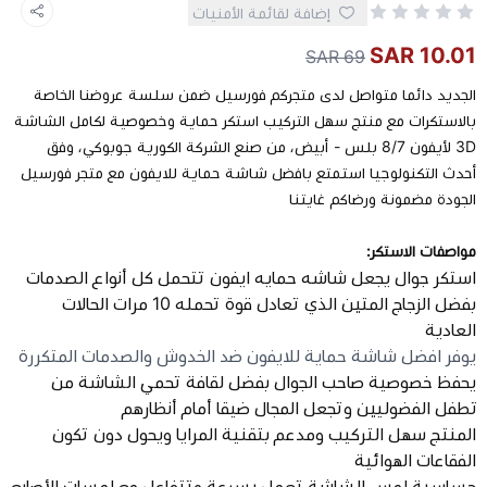
إضافة لقائمة الأمنيات
10.01 SAR
كيبوردات
69 SAR
الجديد دائما متواصل لدى متجركم فورسيل ضمن سلسة عروضنا الخاصة
الكابلات والمحولات
بالاستكرات مع منتج سهل التركيب استكر حماية وخصوصية لكامل الشاشة
3D لأيفون 8/7 بلس - أبيض، من صنع الشركة الكورية جوبوكي، وفق
أحدث التكنولوجيا استمتع بافضل شاشة حماية للايفون مع متجر فورسيل
شنط لابتوب - كمبيوتر
الجودة مضمونة ورضاكم غايتنا
أجهزة الشبكة والراوترات
مواصفات الاستكر:
استكر جوال يجعل شاشه حمايه ايفون تتحمل كل أنواع الصدمات
وصلات الوسائط و موزع يو اس بي Hub
بفضل الزجاج المتين الذي تعادل قوة تحمله 10 مرات الحالات
العادية
يوفر افضل شاشة حماية للايفون ضد الخدوش والصدمات المتكررة
يحفظ خصوصية صاحب الجوال بفضل لقافة تحمي الشاشة من
تطفل الفضوليين وتجعل المجال ضيقا أمام أنظارهم
المنتج سهل التركيب ومدعم بتقنية المرايا ويحول دون تكون
الفقاعات الهوائية
حساسية لمس الشاشة تعمل بسرعة وتتفاعل مع لمسات الأصابع