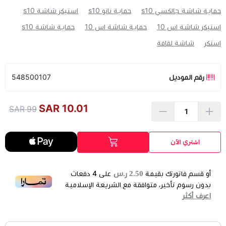
حماية شاشة جالكسي s10
حماية نانو s10
استيكر شاشة s10
استيكر شاشة اس 10
حماية شاشة اس 10
حماية شاشة s10
استكر
شاشة لقافة
رقم الموديل
548500107
10.01 SAR
99 SAR
اشتري الآن
2.50 ر.س
أو قسم فاتورتك بقيمة
على
4
دفعات
بدون رسوم تأخير، متوافقة مع الشريعة الإسلامية
اعرف أكثر