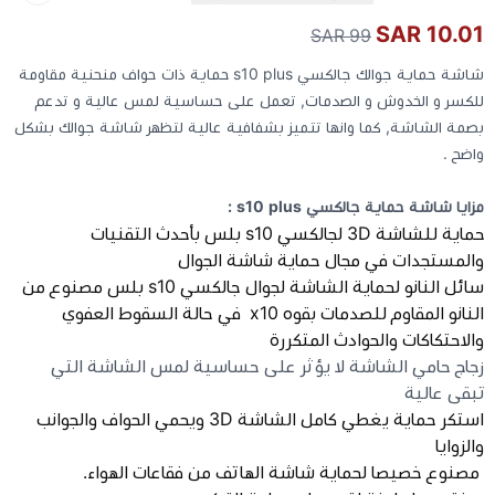
10.01 SAR
99 SAR
كيبوردات
شاشة حماية جوالك جالكسي s10 plus حماية ذات حواف منحنية مقاومة
للكسر و الخدوش و الصدمات, تعمل على حساسية لمس عالية و تدعم
الكابلات والمحولات
بصمة الشاشة, كما وانها تتميز بشفافية عالية لتظهر شاشة جوالك بشكل
واضح .
شنط لابتوب - كمبيوتر
مزايا شاشة حماية جالكسي s10 plus :
حماية للشاشة 3D لجالكسي s10 بلس بأحدث التقنيات
أجهزة الشبكة والراوترات
والمستجدات في مجال حماية شاشة الجوال
سائل النانو لحماية الشاشة لجوال جالكسي s10 بلس مصنوع من
وصلات الوسائط و موزع يو اس بي Hub
النانو المقاوم للصدمات بقوه x10 في حالة السقوط العفوي
والاحتكاكات والحوادث المتكررة
زجاج حامي الشاشة لا يؤثر على حساسية لمس الشاشة التي
تبقى عالية
استكر حماية يغطي كامل الشاشة 3D ويحمي الحواف والجوانب
والزوايا
مصنوع خصيصا لحماية شاشة الهاتف من فقاعات الهواء.