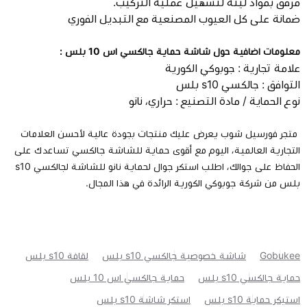
مرفق بمواد لينة لتسهيل عملية التركيب.
ضمانة على كل العيوب المصنعية مع التبديل الفوري
معلومات اضافية حول شاشة حماية جالكسي اس 10 بلس :
علامة تجارية : جوبوكي الكورية
التوافق : جالكسي s10 بلس
نوع الحماية / مادة التصنيع : حراري، نانو
متجر فورسيل شوب يعرض عليك منتجات بجودة عالية لأحسن العلامات
التجارية العالمية، اليوم مع أقوى حماية للشاشة جالكسي تساعدك على
الحفاظ على جوالك، اطلب استكر جوال لحماية نانو للشاشة لجالكسي s10
بلس من شركة جوبوكي الكورية الرائدة في هذا المجال.
Gobukee
شاشة خصوصية جالكسي s10 بلس
لقافة s10 بلس
حماية جالكسي s10 بلس
حماية جالكسي اس 10 بلس
استيكر حماية s10 بلس
استكر شاشة s10 بلس