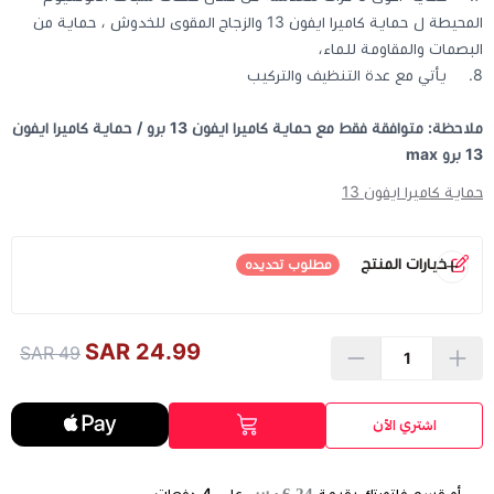
المحيطة ل حماية كاميرا ايفون 13 والزجاج المقوى للخدوش ، حماية من
البصمات والمقاومة للماء،
8. يأتي مع عدة التنظيف والتركيب
ملاحظة: متوافقة فقط مع حماية كاميرا ايفون 13 برو / حماية كاميرا ايفون
13 برو max
حماية كاميرا ايفون 13
خيارات المنتج
مطلوب تحديده
اللون
*
اختر
24.99 SAR
49 SAR
اشتري الآن
الموديل
*
اختر
6.24 ر.س