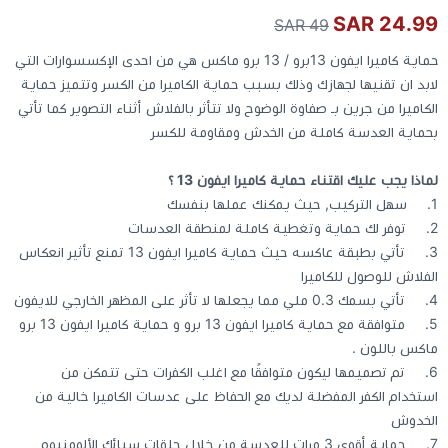
24.99 SAR
49 SAR
كيبوردات
حماية كاميرا ايفون 13برو / 13 برو ماكس هي من احدى الإكسسوارات التي
لابد ان تقنيها لجهازك وذلك بسبب حماية الكاميرا من الكسر وتتميز حماية
الكابلات والمحولات
الكاميرا من جرين بـ صفاوة الوضوح ولا تتأثر بالفلاش أثناء التصوير كما تأتي
بحماية العدسة كاملة من الخدش ومقاومة للكسر
شنط لابتوب - كمبيوتر
لماذا يجب عليك اقتناء
حماية كاميرا ايفون 13
؟
1. سهل التركيب, حيث يمكنك عملها بنفسك
أجهزة الشبكة والراوترات
2. توفر لك حماية وتغطية كاملة لمنطقة العدسات
3. تأتي بطبقة عاكسه حيث حماية كاميرا ايفون 13 تمنع تأثير انعكاس
الفلاش للوصول للكاميرا
وصلات الوسائط و موزع يو اس بي Hub
4. تأتي بسمك 0.3 ملي مما يجعلها لا تأثر على المظهر الخارجي للايفون
5. متوافقة مع حماية كاميرا ايفون 13 برو و حماية كاميرا ايفون 13 برو
ماكس باللون .
6. تم تصميمها ليكون متوافقًا مع اغلب الكفرات حتى تتمكن من
استخدام الكفر المفضلة لديك مع الحفاظ على عدسات الكاميرا خالية من
الخدوش
7. حماية أقوى 3 مرات للعدسة من خلال حلقات سبائك الألومنيوم