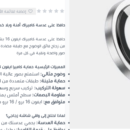
إضافة لقائمة ال
حافظ على عدسة كاميرتك آمنة وبلا خد
من زجاج فائق الوضوح مع طبقة مضادة لل
صور واضحة ونقية في كل مرة
المميزات الرئيسية
حماية كاميرا ايفون 16
وضوح مثالي:
استمتع بصور عالية ا
حماية متينة:
طبقات متعددة من الز
سهولة التركيب:
تركيب سريع وسهل 
مقاومة البصمات:
سطح أملس يمنع ت
متوافق مع:
ايفون 16 برو / 16 برو ماكس
لماذا تحتاج إلى واقي شاشة زجاجي؟
حماية العدسة:
يحمي عدستك من ال
يحافظ على قيمة الكاميرا:
يطيل عمر