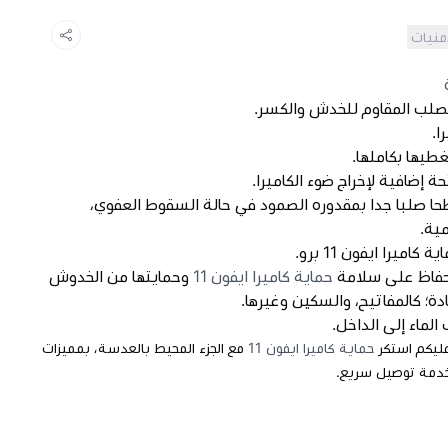
أمنيات
لصلب المقاوم للخدش والكسر.
را.
طيها بكاملها.
صلبا جدا بمقدوره الصمود في حالة السقوط العفوي،
مية.
ميرا ايفون 11 برو.
للحفاظ على سلامة
حماية كاميرا ايفون 11
وحمايتها من الخدوش
حادة؛ كالمفاتيح، والسكين وغيرها.
لماء إلى الداخل.
ليكم استكر
حماية كاميرا ايفون 11
مع الجزء المحيط بالعدسة، بمميزات
دمة توصيل سريع.