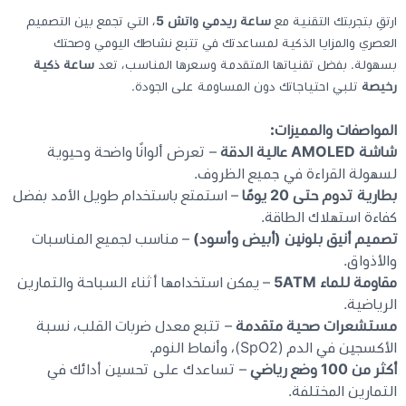
ارتقِ بتجربتك التقنية مع
ساعة ريدمي واتش 5
، التي تجمع بين التصميم
العصري والمزايا الذكية لمساعدتك في تتبع نشاطك اليومي وصحتك
كيبوردات
بسهولة. بفضل تقنياتها المتقدمة وسعرها المناسب، تعد
ساعة ذكية
رخيصة
تلبي احتياجاتك دون المساومة على الجودة.
الكابلات والمحولات
المواصفات والمميزات:
شنط لابتوب - كمبيوتر
شاشة AMOLED عالية الدقة
– تعرض ألوانًا واضحة وحيوية
لسهولة القراءة في جميع الظروف.
بطارية تدوم حتى 20 يومًا
– استمتع باستخدام طويل الأمد بفضل
أجهزة الشبكة والراوترات
كفاءة استهلاك الطاقة.
تصميم أنيق بلونين (أبيض وأسود)
– مناسب لجميع المناسبات
وصلات الوسائط و موزع يو اس بي Hub
والأذواق.
مقاومة للماء 5ATM
– يمكن استخدامها أثناء السباحة والتمارين
الرياضية.
مستشعرات صحية متقدمة
– تتبع معدل ضربات القلب، نسبة
الأكسجين في الدم (SpO2)، وأنماط النوم.
أكثر من 100 وضع رياضي
– تساعدك على تحسين أدائك في
التمارين المختلفة.