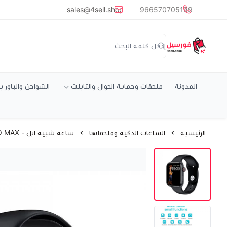
common.titles.skip_to_main_conten
sales@4sell.shop
966570705199
متجر فورسيل
المدونة
ملحقات وحماية الجوال والتابلت
الشواحن والباور ب
الرئيسية
الساعات الذكية وملحقاتها
ساعه شبيه ابل - HW22 PRO MAX ساعة ذكية يدعم المكالمات وسيري