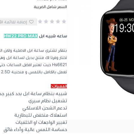
السعر شامل الضريبة
إضافة لقائمة ال
ساعه شبيه ابل
HW22 PRO MAX
بتفكر تشتري ساعة ابل الاصلية ولكن الم
تحتار وفرنا لك منتج بديل لساعة ابل 
Hs6621 حيث تعتبر افضل الساعا
تعمل بالكامل باللمس و منحنية 2.5D تأتي بمقاس 44 تدعم اغلب اكسسوارات ساعة ابل الاصلية
المميزات:
شبيه بنظام ساعة ابل بحد كبير جدا
تشغيل نظام سيري
تدعم الشحن اللاسلكي
استهلاك منخفض للبطارية
تغيير الواجهات او الخلفيات
حساسة اللمس عالية وأداء فائق