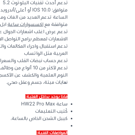
تدعم أحدث تقنيات البلوتوث 5.2
متوافق: IOS 10.0 أو أعلى/أندرويد 5.0 أو أعلى
الساعة تدعم العديد من الغات ومنه
متوافقة مع
اكسسوارات ساعة
ابل 
تدعم عرض اغلب اشعارات الجوال عل
الاشعارات لمعظم برامج التواصل ال
تدعم استقبال واجراء المكالمات وا
العربية مثل الواتساب
تدعم حساب نبضات القلب والسعرات 
تدعم لأكثر من 10 أنو
نهايات ميتة، جسم وعقل صحي.
ماذا يوجد بداخل العلبة:
ساعة HW22 Pro Max
كُتيب التعليمات
كيبل الشحن الخاص بالساعة.
المواصفات الفنية: