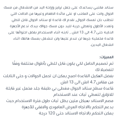
ستاند مكتبي يساعدك على جعل تركيز وإراحة اليد من الانشغال من مسك
كيبوردات
الجوال وانت على المكتب او على مائدة الطعام وغيرها من الحالات التي
تتطلب بان تمسك الجوال, نقدم لك قاعدة او ستاند الجوال قابل للطي
وتعدد الأطول وتعطي حرية لليد دون مسك جوالك بيدك تدعم الأجهزة
الكابلات والمحولات
الذكية حتى 4.7 الى 13 انش , ثابته اثناء الاستخدام بفضل احتوائها على
قاعدة مخملية جربها لن تندم عليها ولن تنشغل بمسك هاتفك اثناء
شنط لابتوب - كمبيوتر
انشغال اليدين.
أجهزة الشبكة والراوترات
المميزات:
تم تصميم الحامل لكي يكون قابل للطي بأطوال مختلفة وفقًا
لتفضيلاتك
وصلات الوسائط و موزع يو اس بي Hub
بفضل الهكيل القاعدة اصبح يمكن ان تحمل الجوالات و حتى التابلت
من مقاس 4.7 انش الى 13 انش
قاعدة سطح ستاند الجوال مغطى بي طبقة جلد مخمل غير قابلة
للانزلاق لتعطي ثبات عند الاستخدام
مصم الاستاند بهيكل متين يظل ثبات طول فترة الاستخدام حيث
يدعم التحكم باالاتجاه العرض العامودي والافقي للأجهزة
يمكن التحكم بالاتجاه الاستاند حتى 120 درجة