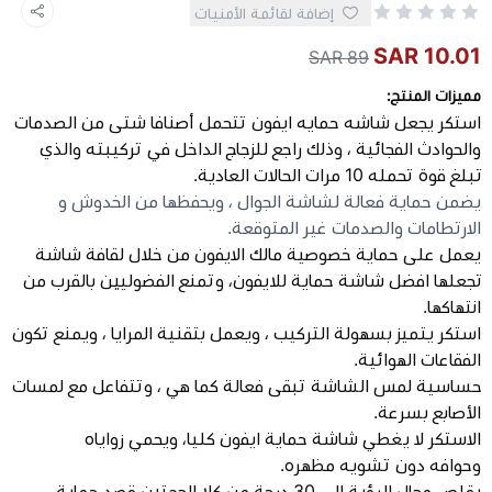
إضافة لقائمة الأمنيات
10.01 SAR
كيبوردات
89 SAR
مميزات المنتج:
الكابلات والمحولات
استكر يجعل شاشه حمايه ايفون تتحمل أصنافا شتى من الصدمات
والحوادث الفجائية ، وذلك راجع للزجاج الداخل في تركيبته والذي
تبلغ قوة تحمله 10 مرات الحالات العادية.
شنط لابتوب - كمبيوتر
يضمن حماية فعالة لشاشة الجوال ، ويحفظها من الخدوش و
الارتطامات والصدمات غير المتوقعة.
أجهزة الشبكة والراوترات
يعمل على حماية خصوصية مالك الايفون من خلال لقافة شاشة
تجعلها افضل شاشة حماية للايفون، وتمنع الفضوليين بالقرب من
وصلات الوسائط و موزع يو اس بي Hub
انتهاكها.
استكر يتميز بسهولة التركيب ، ويعمل بتقنية المرايا ، ويمنع تكون
الفقاعات الهوائية.
حساسية لمس الشاشة تبقى فعالة كما هي ، وتتفاعل مع لمسات
الأصابع بسرعة.
الاستكر لا يغطي شاشة حماية ايفون كليا، ويحمي زواياه
وحوافه دون تشويه مظهره.
يقلص مجال الرؤية إلى 30 درجة من كلا الجهتين قصد حماية