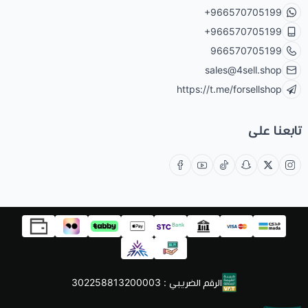
+966570705199
+966570705199
966570705199
sales@4sell.shop
https://t.me/forsellshop
تابعنا على
الرقم الضريبي : 302258813200003