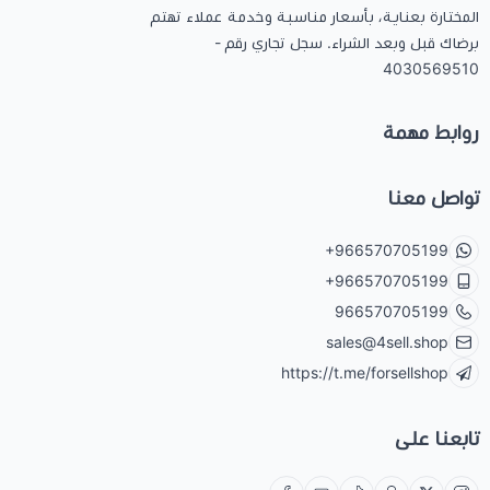
المختارة بعناية، بأسعار مناسبة وخدمة عملاء تهتم
برضاك قبل وبعد الشراء. سجل تجاري رقم -
4030569510
روابط مهمة
تواصل معنا
+966570705199
+966570705199
966570705199
sales@4sell.shop
https://t.me/forsellshop
تابعنا على