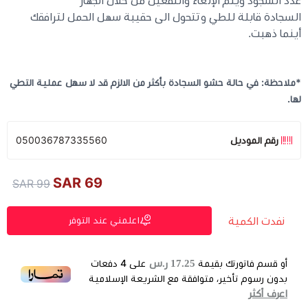
عدد السجود ويتم الإلغاء والتفعيل من خلال الجهاز
السجادة قابلة للطي وتتحول الى حقيبة سهل الحمل لترافقك
أينما ذهبت.
*ملاحظة: في حالة حشو السجادة بأكثر من الالزم قد لا سهل عملية التطي
لها.
رقم الموديل
050036787335560
69 SAR
99 SAR
نفدت الكمية
اعلمني عند التوفر
17.25 ر.س
أو قسم فاتورتك بقيمة
على
4
دفعات
بدون رسوم تأخير، متوافقة مع الشريعة الإسلامية
اعرف أكثر