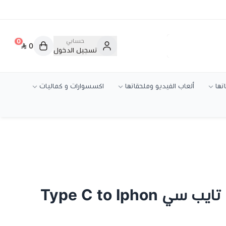
حسابي
0
0
تسجيل الدخول
تها
ألعاب الفيديو وملحقاتها
اكسسوارات و كماليات
سلك شاحن ايفون تايب سي Type C to Iphon