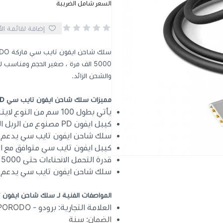
السعر شامل الضريبة
إضافة لقائمة ال
5000 الف مرة ، صغير الحجم ومناسب 
والشحن الزائد.
مميزات سلك شاحن ايفون تايب سي PD :
يأتي بطول 100 سم من النوع لايتنينج الى تايب سي
كيبل ايفون PD مصنوع من الربل المقاوم للقطع
سلك شاحن ايفون تايب سي يدعم ال
كيبل ايفون تايب سي متوافق مع ال
قدرة التحمل الانحناءات حتى 5000 مرة
سلك شاحن ايفون تايب سي يدعم الحما
المواصفات الفنية لـ سلك شاحن ايفون 
العلامة التجارية: برودو -
PORODO
الضمان: سنة