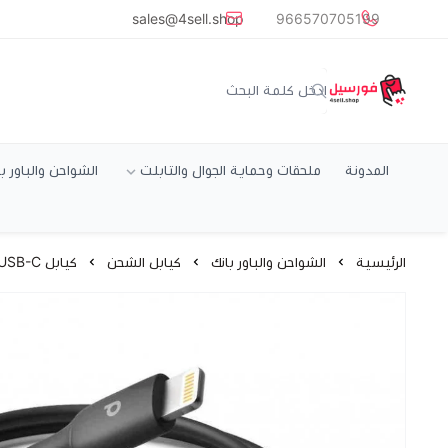
common.titles.skip_to_main_conten
sales@4sell.shop
966570705199
متجر فورسيل
المدونة
ملحقات وحماية الجوال والتابلت
الشواحن والباور ب
الرئيسية
الشواحن والباور بانك
كيابل الشحن
كيابل USB-C