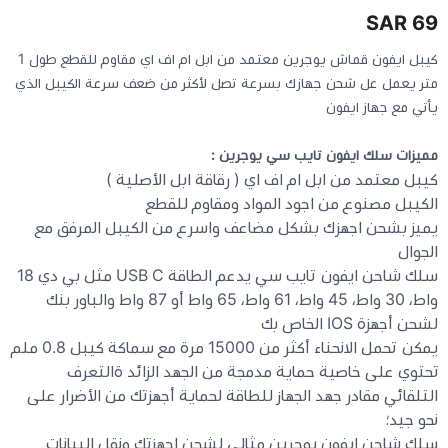
69 SAR
كيبوردات
كيبل ايفون قماش يوجرين معتمد من ابل ام اف اي مقاوم للقطع طول 1
متر يعمل عل شحن جهازك بسرعة تصل لأكثر من ضعف سرعة الكيبل الذي
الكابلات والمحولات
يأتي مع جهاز ايفون
مميزات سلك ايفون تايب سي يوجرين :
شنط لابتوب - كمبيوتر
كيبل معتمد من ابل ام اف اي ( رقاقة ابل الأصلية )
الكيبل مصنوع من اجود المواد ومقاوم للقطع
أجهزة الشبكة والراوترات
يميز بشحن اجهزك بشكل مضاعف واسرع من الكيبل المرفق مع
الجوال
سلك شاحن ايفون تايب سي يدعم الطاقة USB C مثل بي دي 18
وصلات الوسائط و موزع يو اس بي Hub
واط، 30 واط، 45 واط، 61 واط، 65 واط أو 87 واط والباور بنك
لشحن أجهزة IOS الخاص بك
يمكن تحمل الانحناء أكثر من 15000 مرة مع سماكة كيبل 0.8 ملم
تحتوي على خاصية حماية مدمجة من الجهد الزائد ةالتعرف
التلقائي مقادر جهد الجهاز للطاقة لحماية أجهزتك من الأضرار على
نحو جيد؛
سلك شاحن ايفون يوجرين مثالي لشحن اجهزتك ونقل البيانات