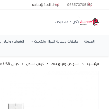
common.titles.skip_to_main_conten
sales@4sell.shop
966570705199
متجر فورسيل
المدونة
ملحقات وحماية الجوال والتابلت
الشواحن والباور ب
الرئيسية
الشواحن والباور بانك
كيابل الشحن
كيابل Micro USB