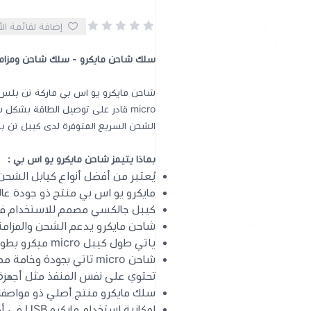
إضافة لقائمة ال
سلك شاحن مايكرو - سلك شاحن ومزامنة من usb الى 
شاحن مايكرو يو اس بي ماركة تن بلس 
micro قادر على توصيل الطاقة بشك
الشحن السريع المتوفرة لدى كيبل تن 
بماذا يتيمز شاحن مايكرو يو اس بي
:
يُعتبر من أفضل أنواع كيابل الشحن
مايكرو يو اس بي منتج ذو جودة عال
كيبل جالكسي مصمم للاستخدام في ا
شاحن مايكرو يدعم الشحن والمزامن
ياتي طول كيبل micro ميكرو بطول 1 متر
شاحن micro تاتي بجودة و
تحتوي على نفس المنفذ مثل أجهزة 
سلك مايكرو منتج أصلي ذو مواصفا
إمكانية