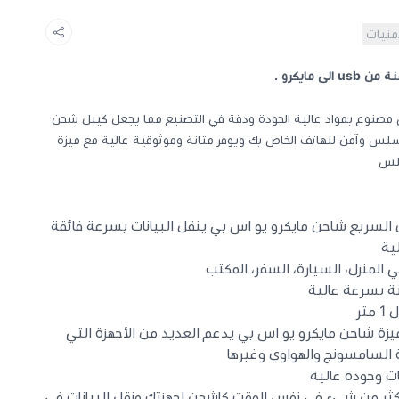
أمنيات
مايكرو .
مصنوع بمواد عالية الجودة ودقة في التصنيع مما يجعل كيبل شحن
ل سلس وآمن للهاتف الخاص بك ويوفر متانة وموثوقية عالية مع ميزة
بلس
 السريع شاحن مايكرو يو اس بي ينقل البيانات بسرعة فائقة
ية
لمنزل، السيارة، السفر، المكتب
ة بسرعة عالية
خامة مميزة شاحن مايكرو يو اس بي يدعم العديد من الأجهزة التي
السامسونج والهواوي وغيرها
ت وجودة عالية
 استخدام مايكرو USB في أكثر من شيء في نفس الوقت كاشحن اجهزتك ونقل البيانات في