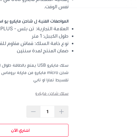
نفس الوقت.
المواصفات الفنية ل
شاحن مايكرو يو ا
العلامة التجارية: تن بلس - TEN PLUS
طول الكيبل: 1 متر
نوع خامة السلك: قماش مقاوم للق
ضمان المنتج لمدة سنتين
سلك مايكرو USB يمتع بال
شحن micro مايكرو من ماركة ب
تقسيط تمارا او تابي
سلك شاحن مايكرو
اشتري الآن