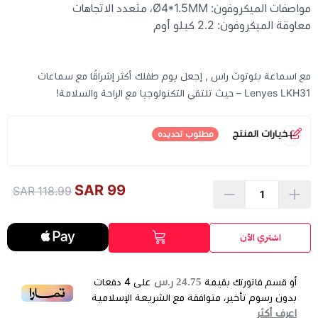
مواصفات الميكروفون: Ø4*1.5MM، متعدد الاتجاهات
معاوقة الميكروفون: 2.2 كيلو أوم
مع اسماعة بلوتوث راس , إجعل يوم طفلك أكثر إشراقًا مع سماعات
Lenyes LKH31 – حيث تلتقي التكنولوجيا مع الراحة والسلامة!
خيارات المنتج
مطلوب تحديده
اللون
*
99 SAR
118.99 SAR
اشتري الآن
وردي
تفاني
24.75 ر.س
أو قسم فاتورتك بقيمة
على
4
دفعات
بدون رسوم تأخير، متوافقة مع الشريعة الإسلامية
اعرف أكثر