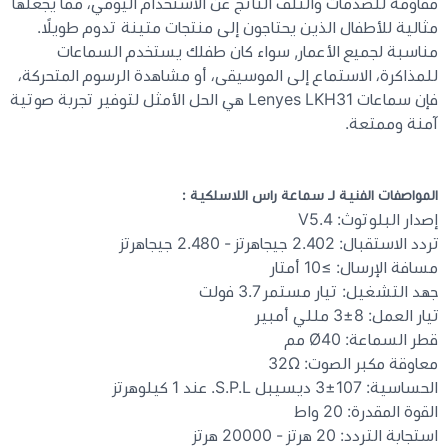
مقاومة للصدمات والتلف الناتج عن الاستخدام اليومي، مما يجعلها
مثالية للأطفال الذين يحتاجون إلى منتجات متينة تدوم طويلًا.
مناسبة لجميع الأعمار, سواء كان طفلك يستخدم السماعات
للمذاكرة، الاستماع إلى الموسيقى، أو مشاهدة الرسوم المتحركة،
فإن سماعات Lenyes LKH31 هي الحل الأمثل لتوفير تجربة صوتية
آمنة وممتعة.
المواصفات الفنية لـ سماعة راس اللاسلكية :
إصدار البلوتوث: V5.4
تردد الاستقبال: 2.402 جيجاهرتز - 2.480 جيجاهرتز
مسافة الإرسال: ≥10 أمتار
جهد التشغيل: تيار مستمر 3.7 فولت
تيار العمل: 8±3 مللي أمبير
قطر السماعة: Ø40 مم
معاوقة مكبر الصوت: 32Ω
الحساسية: 107±3 ديسيبل S.P.L. عند 1 كيلوهرتز
القوة المقدرة: 20 واط
استجابة التردد: 20 هرتز - 20000 هرتز