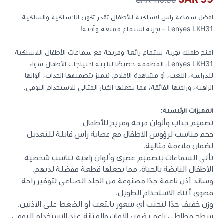
افضل سماعة راس لاسلكية للأطفال تقدر تكون اللاسلكية والسلكية
كيبوردات
Lenyes LKH31 – تجربة استماع ممتعة وآمنة!
الكابلات والمحولات
امنح طفلك تجربة استماع رائعة ومريحة مع سماعات الأطفال اللاسلكية
Lenyes LKH31، المصممة خصيصًا لتلبية احتياجات الأطفال سواء
للدراسة، اللعب، أو مشاهدة الأفلام. تتميز بتصميمها الجذاب، ألوانها
شنط لابتوب - كمبيوتر
الزاهية، وراحتها الفائقة، مما يجعلها الخيار المثالي للاستخدام اليومي.
أجهزة الشبكة والراوترات
المميزات الرئيسية:
تصميم جذاب وألوان مرحة ومريح للأطفال
حجم مناسب لرؤوس الأطفال مع عصابة رأس قابلة للتعديل
وصلات الوسائط و موزع يو اس بي Hub
لضمان ملاءمة مثالية.
تأتي السماعات بتصميم عصري وألوان زاهية تناسب شخصية
الأطفال النابضة بالحياة، مما يجعلها قطعة مفضلة لديهم.
وسائد أذن ناعمة جدًا مصنوعة من الجلد الصناعي لتوفير راحة
قصوى أثناء الاستخدام الطويل.
وزن خفيف جدًا لتجنب أي شعور بالتعب أو الضغط على الأذنين.
سطح مطاطي ناعم يضمن الأمان والمتانة عند الاستخدام اليومي.