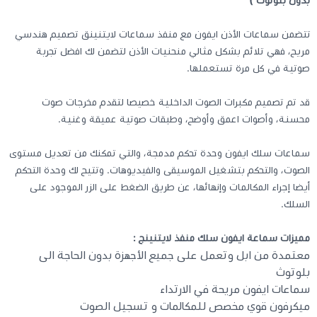
بدون بلوتوث )
تتضمن سماعات الأذن ايفون مع منفذ سماعات لايتنينق تصميم هندسي
كيبوردات
مريح، فهي تلائم بشكل مثالي منحنيات الأذن لتضمن لك افضل تجربة
صوتية في كل مرة تستعملها.
الكابلات والمحولات
قد تم تصميم مكبرات الصوت الداخلية خصيصا لتقدم مخرجات صوت
شنط لابتوب - كمبيوتر
محسنة، وأصوات اعمق وأوضح، وطبقات صوتية عميقة وغنية.
سماعات سلك ايفون وحدة تحكم مدمجة، والتي تمكنك من تعديل مستوى
أجهزة الشبكة والراوترات
الصوت، والتحكم بتشغيل الموسيقى والفيديوهات. وتتيح لك وحدة التحكم
أيضا إجراء المكالمات وإنهائها، عن طريق الضغط على الزر الموجود على
وصلات الوسائط و موزع يو اس بي Hub
السلك.
مميزات سماعة ايفون سلك منفذ لايتنينج :
معتمدة من ابل وتعمل على جميع الأجهزة بدون الحاجة الى
بلوتوث
سماعات ايفون مريحة في الارتداء
ميكرفون قوي مخصص للمكالمات و تسجيل الصوت