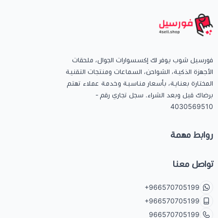
كيبوردات
الكابلات والمحولات
فورسيل شوب يوفر لك إكسسوارات الجوال، ملحقات
الأجهزة الذكية، الشواحن، السماعات ومنتجات التقنية
شنط لابتوب - كمبيوتر
المختارة بعناية، بأسعار مناسبة وخدمة عملاء تهتم
برضاك قبل وبعد الشراء. سجل تجاري رقم -
4030569510
أجهزة الشبكة والراوترات
روابط مهمة
وصلات الوسائط و موزع يو اس بي Hub
تواصل معنا
+966570705199
+966570705199
966570705199