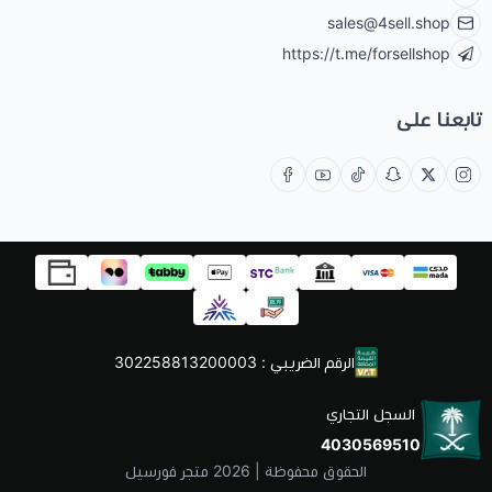
sales@4sell.shop
https://t.me/forsellshop
تابعنا على
الرقم الضريبي : 302258813200003
السجل التجاري
4030569510
الحقوق محفوظة | 2026
متجر فورسيل