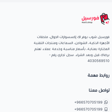
كيبوردات
الكابلات والمحولات
فورسيل شوب يوفر لك إكسسوارات الجوال، ملحقات
شنط لابتوب - كمبيوتر
الأجهزة الذكية، الشواحن، السماعات ومنتجات التقنية
المختارة بعناية، بأسعار مناسبة وخدمة عملاء تهتم
برضاك قبل وبعد الشراء. سجل تجاري رقم -
أجهزة الشبكة والراوترات
4030569510
وصلات الوسائط و موزع يو اس بي Hub
روابط مهمة
تواصل معنا
+966570705199
+966570705199