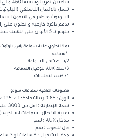
ساعتين تقريبا وسعتها 450 ملي امبير.
البلوتوث وتظهر في الآيفون استهلا
تدعم ذاكرة خارجية و تحتوي على رادي
متوفر بـ 5 الألوان حتى تناسب جميع الاذواق ( الاسود / الاحمر / الفضي / الرصاصي / الوردي )
بماذا تحتوي علبة سماعة راس بلوتوث:
1/سماعة
2/سلك شحن للسماعة
3/سلك AUX لتوصيل السماعة
4/ كتيب التعليمات
معلومات اضافية سماعات سودو:
الوزن : 0.65 kgالأبعاد175 × 195 × 130 cmالالوانأسود, احمر, رصاصي, فضي, وردي
سعة البطارية : اقل من 3000 ملي امبير
تقنية الاتصال : سماعات لاسلكية (بلو
مدخل AUX : نعم
عزل للصوت : نعم
مدة التشغيل : 8 ساعات او 3 ساعات اسبيكر