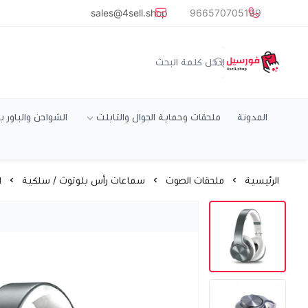
common.titles.skip_to_main_conten
sales@4sell.shop
966570705199
متجر فورسيل
المدونة
ملحقات وحماية الجوال والتابلت
الشواحن والباور ب
الرئيسية
ملحقات الصوت
سماعات رأس بلوتوث / سلكية
ام