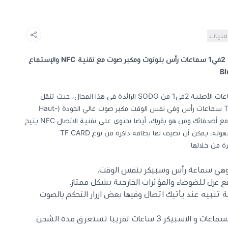
أمنيات
سماعة ام اتش فايف، من شركة سودو 2في1 سماعات رأس بلوتوث ومكبر صوت مع تقنية NFC والإستماع
تمتع بتجربة صوتية أفضل مع هذا السماعات الأصلية 2في1 من SODO الرائدة في هذا المجال، حيث تنقل
الصوت على طريقين Two-Way Sounds سماعات رأس وفي نفس الوقت مكبر صوت عالي الجودة (Haut-
Parleur) إذا كنت تريد مشاركة المتعة مع أصدقائك ومن هو بقربك، أيضا تحتوي على تقنية الاتصال NFC يتيح
لك مزامنة الإتصال مع أجهزتك الأخرى بسهولة، يمكن أن تضيف لها بطاقة ذاكرة من نوع TF CARD
رة من خلالها
 وهي سماعة رأس وسبيكر بنفس الوقت.
مع عزل للضوضاء والمؤثرات الخارجية بشكل ممتاز.
تنبيه عند يأتيك اتصال وفيها بعض ازرار التحكم بالصوت
تعمل لمدة 8 ساعات تقريبا على السماعات و الاسبيكر 3 ساعات تقريبا تستغرق مدة الشحن