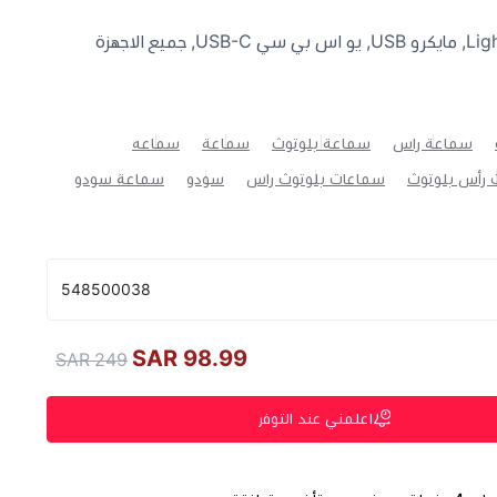
التوافق : ايفون – لايتنينج – Lightning, مايكرو USB, يو اس بي سي USB-C, جميع الاجهزة
سماعة راس
سماعة بلوتوث
سماعة
سماعه
 رأس بلوتوث
سماعات بلوتوث راس
سودو
سماعة سودو
548500038
98.99 SAR
249 SAR
اعلمني عند التوفر