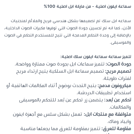
سماعة ايفون اصلية - من ماركة ابل اصلية 100%
كيبوردات
سماعه ابل سلك تم تصميمها بشكل هندسي مريح والملائم لمنحنيات
الأذن، كما انه تم تحسين جودة الصوت التي توفرها مكبرات الصوت الداخلية،
الكابلات والمحولات
بالإضافة إلى وحدة التحكم المدمجة التي تتيح للمستخدم التحكم في الصوت
والموسيقى.
شنط لابتوب - كمبيوتر
تتميز سماعة سماعة ايفون سلك اصلية:
جودة الصوت:
تتميز سماعات ابل بجودة صوت ممتازة وواضحة.
أجهزة الشبكة والراوترات
تصميم مريح:
تصميم سماعة ابل السلكية يتيح ارتداء مريح
لفترات طويلة.
وصلات الوسائط و موزع يو اس بي Hub
ميكروفون مدمج:
يتيح التحدث بوضوح أثناء المكالمات الهاتفية أو
استخدام تطبيقات الدردشة.
تحكم عن بُعد:
يتضمن زر تحكم عن بُعد للتحكم بالموسيقى
والمكالمات.
متوافقة مع منتجات ابل:
تعمل بشكل سلس مع أجهزة ايفون
وايباد وماك.
مقاومة للعرق:
تتميز بمقاومة للعرق مما يجعلها مناسبة