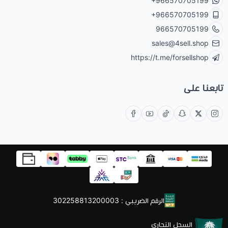
+966570705199
+966570705199
966570705199
sales@4sell.shop
https://t.me/forsellshop
تابعنا على
الرقم الضريبي : 302258813200003
السجل التجاري