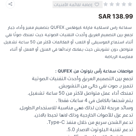
إضافة لقائمة الأمنيات
كيبوردات
138.99 SAR
سماعة راس لاسلكية ماركة كيوفكس QUFEX بتصميم مميز وأداء جبار
الكابلات والمحولات
تجمع بين التصميم العريق وأحدث التقنيات الصوتية حيث تمنحك صوتًا نقي
أثناء استماع الموسيقى أو اللعب أو المكالمات لأكثر من 50 ساعة تشغيل
متواصل دون تشويش حيث يمكنك ارتدائها في المنزل أو العمل أو أثناء
شنط لابتوب - كمبيوتر
ممارسة الرياضة
أجهزة الشبكة والراوترات
مواصفات سماعة رأس بلوتوث من QUFEX :
تجمع بين التصميم العريق وأحدث التقنيات الصوتية
وصلات الوسائط و موزع يو اس بي Hub
تتميز بـ صوت نقي خالي من التشويش.
تمنحك أداء عمل متواصل لأكثر من 50 ساعة تشغيل.
يتم شحنها بالكامل في 4 ساعات فقط! .
وسائد مريحة للأذن لذلك فهي مناسبة للاستخدام الطويل.
تدعم عزل للأصوات الخارجية وذلك لانها تحيط بالاذن.
تدعم الشحن سريع من خلال منفذ Type-C.
تدعم تقنية البلوتوث الاصدار 5.0.