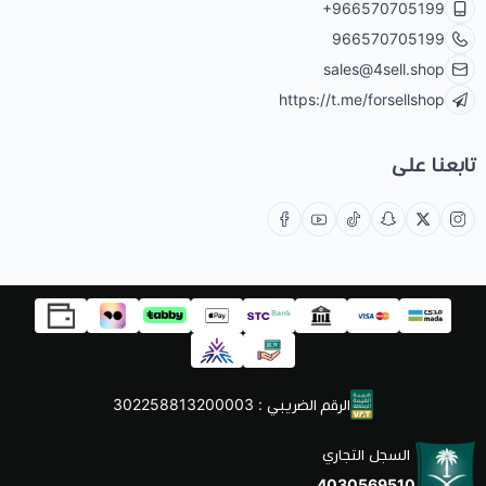
+966570705199
966570705199
sales@4sell.shop
https://t.me/forsellshop
تابعنا على
الرقم الضريبي : 302258813200003
السجل التجاري
4030569510