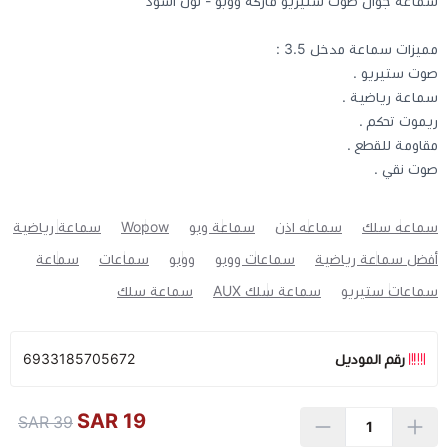
سماعة جوال صوت ستيريو ماركة ووبو - لون اسود
مميزات سماعة مدخل 3.5 :
كيبوردات
صوت ستيريو .
سماعة رياضية .
الكابلات والمحولات
ريموت تحكم .
مقاومة للقطع .
شنط لابتوب - كمبيوتر
صوت نقي .
أجهزة الشبكة والراوترات
سماعه سلك
سماعه اذن
سماعة وبو
Wopow
سماعة رياضية
أفضل سماعة رياضية
سماعات ووبو
ووبو
سماعات
سماعة
وصلات الوسائط و موزع يو اس بي Hub
سماعات ستيريو
سماعة سلك AUX
سماعة سلك
رقم الموديل
6933185705672
19 SAR
39 SAR