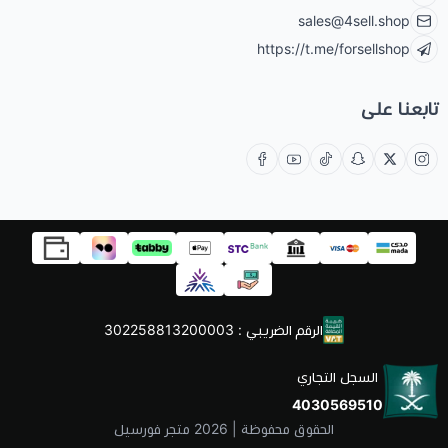
sales@4sell.shop
https://t.me/forsellshop
تابعنا على
الرقم الضريبي : 302258813200003
السجل التجاري
4030569510
الحقوق محفوظة | 2026
متجر فورسيل