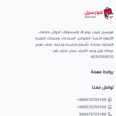
كيبوردات
الكابلات والمحولات
فورسيل شوب يوفر لك إكسسوارات الجوال، ملحقات
الأجهزة الذكية، الشواحن، السماعات ومنتجات التقنية
شنط لابتوب - كمبيوتر
المختارة بعناية، بأسعار مناسبة وخدمة عملاء تهتم
برضاك قبل وبعد الشراء. سجل تجاري رقم -
4030569510
أجهزة الشبكة والراوترات
روابط مهمة
وصلات الوسائط و موزع يو اس بي Hub
تواصل معنا
+966570705199
+966570705199
966570705199