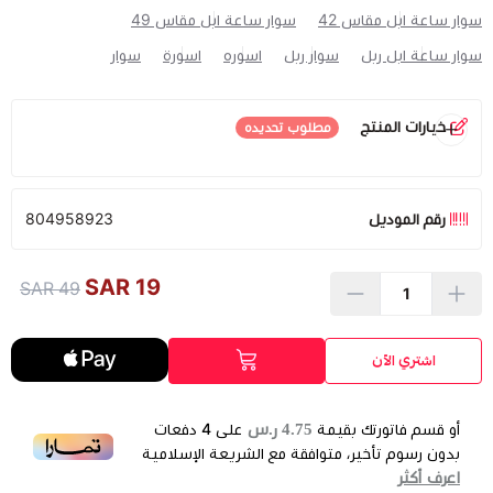
سوار ساعة ابل مقاس 42
سوار ساعة ابل مقاس 49
سوار ساعة ابل ربل
سوار ربل
اسوره
اسورة
سوار
خيارات المنتج
مطلوب تحديده
اللون
*
رقم الموديل
804958923
نفدت الكمية
19 SAR
49 SAR
برتقالي
كحلي
عودي
وردي
اشتري الآن
4.75 ر.س
أو قسم فاتورتك بقيمة
على
4
دفعات
بدون رسوم تأخير، متوافقة مع الشريعة الإسلامية
زيتي
تركواز
اسود
اعرف أكثر