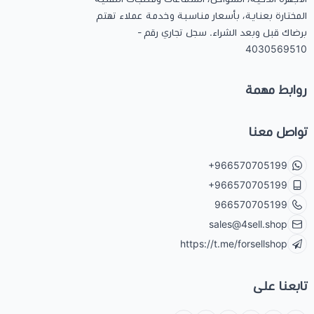
المختارة بعناية، بأسعار مناسبة وخدمة عملاء تهتم
برضاك قبل وبعد الشراء. سجل تجاري رقم -
4030569510
روابط مهمة
تواصل معنا
+966570705199
+966570705199
966570705199
sales@4sell.shop
https://t.me/forsellshop
تابعنا على