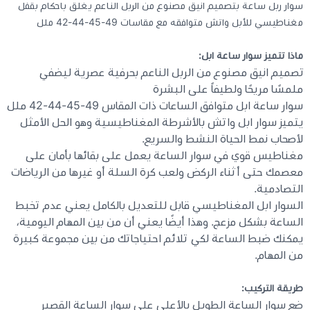
سوار ربل ساعة بتصميم انيق مصنوع من الربل الناعم يغلق باحكام بقفل
مغناطيسي للأبل واتش متوافقه مع مقاسات 49-45-44-42 ملل
كيبوردات
ماذا تتميز سوار ساعة ابل:
تصميم انيق مصنوع من الربل الناعم بحرفية عصرية ليضفي
الكابلات والمحولات
ملمسًا مريحًا ولطيفاً على البشرة
سوار ساعة ابل متوافق الساعات ذات المقاس 49-45-44-42 ملل
شنط لابتوب - كمبيوتر
يتميز سوار ابل واتش بالأشرطة المغناطيسية وهو الحل الأمثل
لأصحاب نمط الحياة النشط والسريع.
أجهزة الشبكة والراوترات
مغناطيس قوي في سوار الساعة يعمل على بقائها بأمان على
معصمك حتى أثناء الركض ولعب كرة السلة أو غيرها من الرياضات
التصادمية.
وصلات الوسائط و موزع يو اس بي Hub
السوار ابل المغناطيسي قابل للتعديل بالكامل يعني عدم تخبط
الساعة بشكل مزعج. وهذا أيضًا يعني أن من بين المهام اليومية،
يمكنك ضبط الساعة لكي تلائم احتياجاتك من بين مجموعة كبيرة
من المهام.
طريقة التركيب:
ضع سوار الساعة الطويل بالأعلى على سوار الساعة القصير