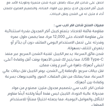
احصل على شاحن انكر سلك بافضل تجربة شحن متميزة وطويلة الأمد مع
كيبل أنكر المجدول الذي يجمع بين القوة، المتانة، والتصميم العصري لضمان
كيبوردات
أداء لا مثيل له في الشحن ونقل البيانات.
الكابلات والمحولات
مميزات المنتج شاحن انكر تايب سي :
مقاومة فائقة للانحناء: يتمتع كيبل أنكر المجدول بقدرة استثنائية
على مقاومة الانحناء حتى 12,000 مرة، مما يضمن طول عمره
شنط لابتوب - كمبيوتر
وقدرته على تحمل الاستخدام اليومي المكثف دون أن يتأثر أو
يتعرض للتلف بسهولة.
أجهزة الشبكة والراوترات
شحن فائق السرعة: يدعم الكيبل تقنية الشحن السريع عبر منفذ
USB Type-C، مما يتيح لك شحن الأجهزة بوقت أقل وكفاءة أعلى،
لتبقى أجهزتك جاهزة في أسرع وقت ممكن.
وصلات الوسائط و موزع يو اس بي Hub
نقل بيانات سريع: بالإضافة إلى الشحن، يوفر الكيبل نقل بيانات عالي
السرعة، مما يمكنك من نقل الملفات، الصور، والفيديوهات بسرعة
وكفاءة بين أجهزتك.
شاحن انكر تايب سي بتصميم مجدول متين: مصنوع من مواد
مجدولة عالية الجودة، الكيبل ليس فقط أنيقًا ولكنه أيضًا مقاوم
للتآكل والعوامل اليومية، مما يجعله اختيارًا ممتازًا للاستخدام
المطول.