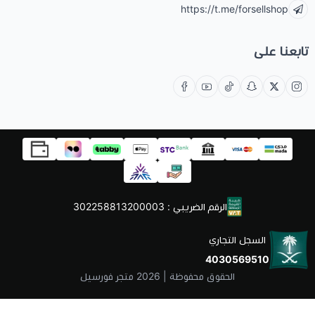
https://t.me/forsellshop
تابعنا على
الرقم الضريبي : 302258813200003
السجل التجاري
4030569510
الحقوق محفوظة | 2026
متجر فورسيل