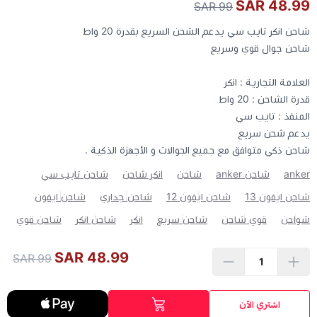
48.99 SAR
99 SAR
شاحن انكر تايب سي يدعم الشحن السريع بقدرة 20 واط
كيبوردات
شاحن جوال قوي وسريع
الكابلات والمحولات
العلامة التجارية : انكر
قدرة الشاحن : 20 واط
شنط لابتوب - كمبيوتر
المنفذ : تايب سي
يدعم شحن سريع
شاحن ذكي متوافق مع جميع الجوالات و الأجهزة الذكية .
أجهزة الشبكة والراوترات
anker
شاحن anker
شاحن
انكر شاحن
شاحن تايب سي
وصلات الوسائط و موزع يو اس بي Hub
شاحن ايفون 13
شاحن ايفون 12
شاحن جداري
شاحن ايفون
شواحن
قوي شاحن
شاحن سريع
انكر
شاحن انكر
شاحن قوي
48.99 SAR
99 SAR
اشتري الآن