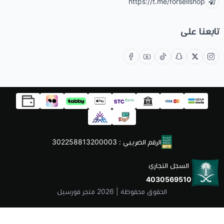
https://t.me/forsellshop
تابعنا على
الرقم الضريبي : 302258813200003
السجل التجاري
4030569510
الحقوق محفوظة | 2026
متجر فورسيل