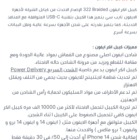
كيبل انكر ايفون 322‎ Braided الإصدار الاحدث من كيابل الشركة لأجهزة
كيبوردات
الايفون تايب سي يتميز هذا الكيبل بتقنية USB-C المتوافقة مع المنافذ
الحديثة، كما يتميز بقدرته على شحن الأجهزة بسرعة عالية ونقل البيانات
بسرعة أسرع
الكابلات والمحولات
مميزات
كيبل انكر ايفون
:
شنط لابتوب - كمبيوتر
شاحن ايفون اصلي مصنوع من القماش بمواد عالية الجودة ومع
مقامة للقطع ويزيد من مرونة الشاحن حاله الانحناء.
أجهزة الشبكة والراوترات
كيبل انكر ايفون يدعم خاصية
الشحن السريع Power Delivery
تم تحديث قطعة لايتنينج للايفون بحيث يحمي من التلف ويقلل
الاهتزاز.
وصلات الوسائط و موزع يو اس بي Hub
تم تدعم الأطراف من مواد السليكون لحماية رأس الشاحن من
الجهتين.
تم تجربة الكيبل لتحمل الانحناء لأكثر من 10000 الف مره كيبل انكر
ايفون كافي لتحميل الضغوط على الكيبل اثناء الشجن.
الكيبل متوافق مع أجهزة الايفون مثل ( ايفون 14 و ايفون 14 برو و
وايفون 1 برو ماكس ) والاحدث منها.
إمكانية شحن iPhone 14 أو أحدث إلى 50٪ في 30 دقيقة فقط