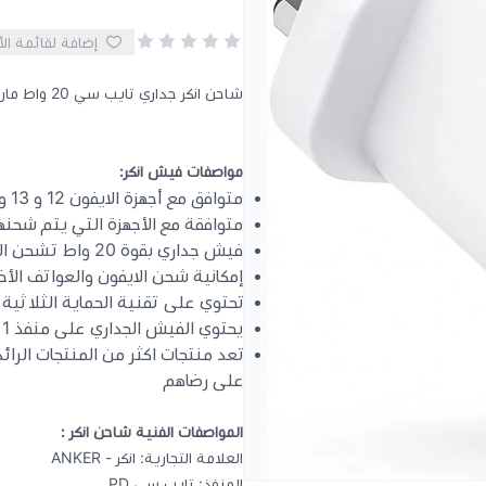
إضافة لقائمة ال
شاحن انكر جداري تايب سي 20 واط ماركة شركة انكر
مواصفات فيش انكر:
متوافق مع أجهزة الايفون 12 و 13 و 14
متوافقة مع الأجهزة التي يتم شحنه
فيش جداري بقوة 20 واط تشحن الأجهزة الايفون الى 60% خلال نصف ساعة
إمكانية شحن الايفون والعواتف ال
تحتوي على تقنية الحماية الثلاثية MultProtect لسلامة اجهزتك ومن الجهد الزائد للشحن
يحتوي الفيش الجداري على منفذ 1 تايب سي من نوع PD بقدرة 20 واط تدعم الشحن السريع
على رضاهم
المواصفات الفنية شاحن انكر :
العلامة التجارية: انكر - ANKER
المنفذ: تايب سي PD