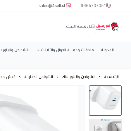
common.titles.skip_to_main_conten
sales@4sell.shop
966570705199
متجر فورسيل
المدونة
ملحقات وحماية الجوال والتابلت
الشواحن والباور ب
الرئيسية
الشواحن والباور بانك
الشواحن الجدارية
فيش جداري 20 واط بي دي م