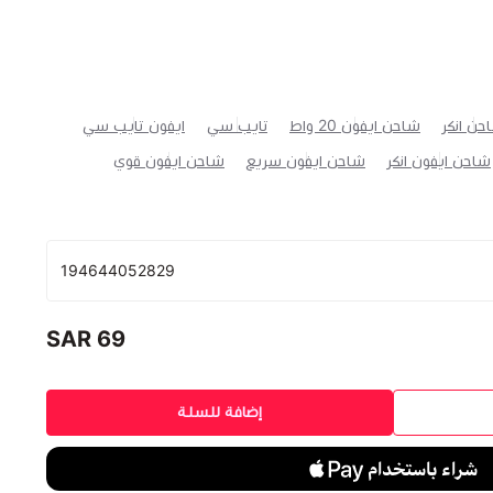
حن انكر
شاحن ايفون 20 واط
تايب سي
ايفون تايب سي
شاحن ايفون انكر
شاحن ايفون سريع
شاحن ايفون قوي
194644052829
69 SAR
إضافة للسلة