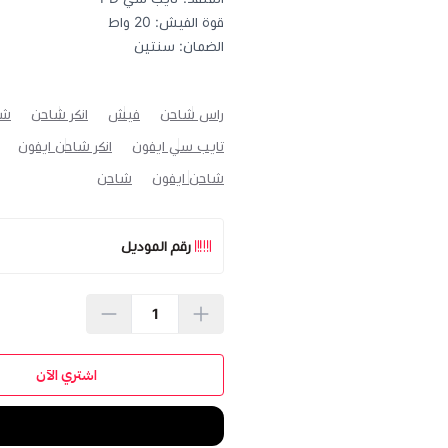
قوة الفيش: 20 واط
الضمان: سنتين
راس شاحن
فيش
انكر شاحن
شا
تايب سي ايفون
انكر شاحن ايفون
شاحن ايفون
شاحن
رقم الموديل
اشتري الآن