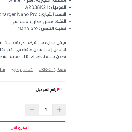
العلامة التجارية:
انكر
- Anker
الموديل:
A2038K21
الاسم التجاري:
Anker 521 charger Nano Pro
الفئة:
فيش جداري تايب سي
تقنية الشحن:
Nano pro
الشاحن إعادة شحن هاتفك في وقت مثال
تضمن سلامة جهازك أثناء عملية الشحن
منفذين USB-C
شاحن جداري
شاح
رقم الموديل
اشتري الآن