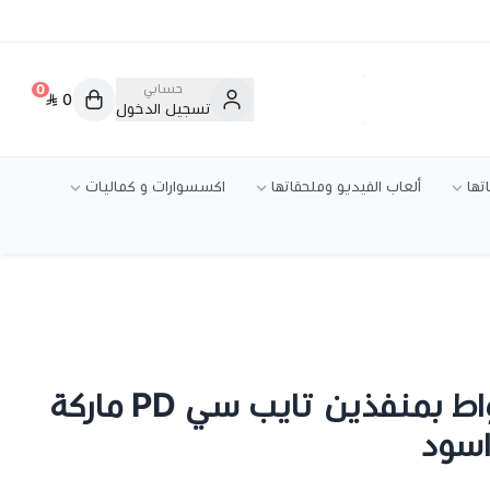
حسابي
0
0
تسجيل الدخول
تها
ألعاب الفيديو وملحقاتها
اكسسوارات و كماليات
شاحن جداري 40 واط بمنفذين تايب سي PD ماركة