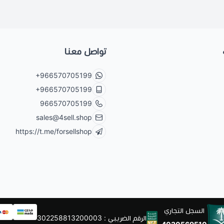
تواصل معنا
+966570705199
+966570705199
966570705199
sales@4sell.shop
https://t.me/forsellshop
السجل التجاري
الرقم الضريبي : 302258813200003