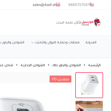
common.titles.skip_to_main_conten
sales@4sell.shop
966570705199
متجر فورسيل
المدونة
ملحقات وحماية الجوال والتابلت
الشواحن والباور ب
الرئيسية
الشواحن والباور بانك
الشواحن الجدارية
شاحن جداري 40 واط بمنفذين تايب سي PD ماركة 
منفذين PD