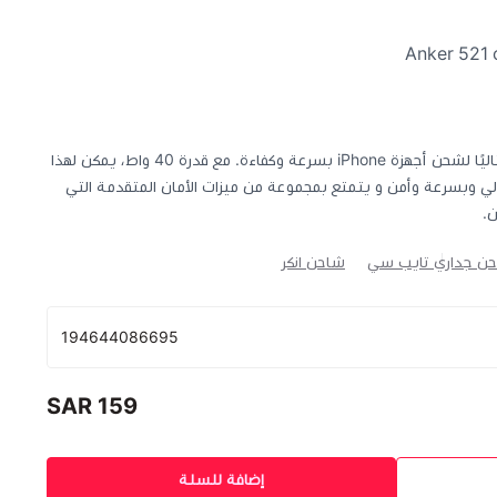
فيش جداري من شركة انكر يقدم حلاً مثاليًا لشحن أجهزة iPhone بسرعة وكفاءة. مع قدرة 40 واط، يمكن لهذا
ي وبسرعة وأمن و يتمتع بمجموعة من ميزات الأمان المتقدمة التي
.
ن جداري تايب سي
شاحن انكر
194644086695
159 SAR
إضافة للسلة