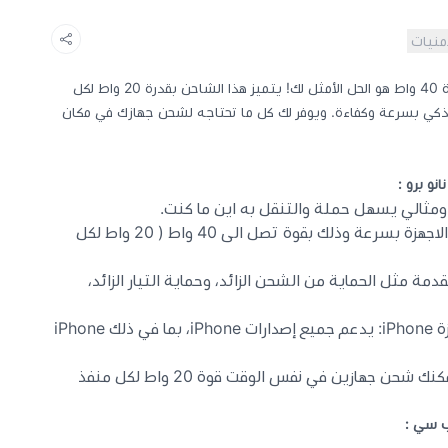
أمنيات
فيش جداري انكر بنفذين تايب سي بقوة 40 واط هو الحل الأمثل لك! يتميز هذا الشاحن بقدرة 20 واط لكل
الذكي بسرعة وكفاءة. ويوفر لك كل ما تحتاجه لشحن جهازك في مكان
نو برو :
ثالي يسهل حملة والتنقل به اين ما كنت.
من خلال شاحن جداري يمكن شحن الاجهزة بسرعة وذلك بقوة تصل الى 40 واط ( 20 واط لكل
ة مثل الحماية من الشحن الزائد، وحماية التيار الزائد،
شاحن جداري متوافق مع جميع أجهزة iPhone: يدعم جميع إصدارات iPhone، بما في ذلك iPhone
شحن جهازين في نفس الوقت قوة 20 واط لكل منفذ
ب سي :