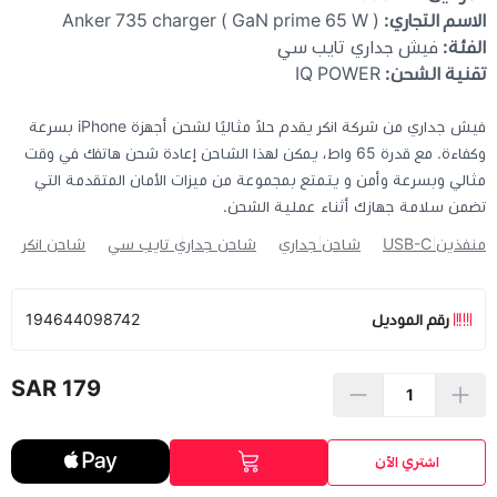
الاسم التجاري:
Anker 735 charger ( GaN prime 65 W )
الفئة:
فيش جداري تايب سي
تقنية الشحن:
IQ POWER
فيش جداري من شركة انكر يقدم حلاً مثاليًا لشحن أجهزة iPhone بسرعة
وكفاءة. مع قدرة 65 واط، يمكن لهذا الشاحن إعادة شحن هاتفك في وقت
مثالي وبسرعة وأمن و يتمتع بمجموعة من ميزات الأمان المتقدمة التي
تضمن سلامة جهازك أثناء عملية الشحن.
منفذين USB-C
شاحن جداري
شاحن جداري تايب سي
شاحن انكر
رقم الموديل
194644098742
179 SAR
اشتري الآن