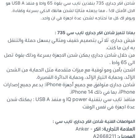
شاحن انكر جداري 735 بنفذين تايب سي بقوة 65 واط و منفذ USB A هو
الحل الأمثل لك! ، مما يجعله مثاليًا لشحن هاتفك الذكي بسرعة وكفاءة.
كيبوردات
ويوفر لك كل ما تحتاجه لشحن عدة اجهزة في ان واحد.
الكابلات والمحولات
بماذا تتميز شاحن انكر جداري تايب سي 735 :
فيش جداري ثلاثي بتصميم خفيف ومثالي يسهل حملة والتنقل
به اين ما كنت.
شنط لابتوب - كمبيوتر
من خلال شاحن جداري يمكن شحن الاجهزة بسرعة وذلك بقوة تصل
الى 65 واط .
أجهزة الشبكة والراوترات
اشحن بآمن وموثوقية مع ميزات متقدمة مثل الحماية من الشحن
الزائد، وحماية التيار الزائد، وحماية الدائرة القصيرة.
شاحن جداري متوافق مع جميع أجهزة iPhone: يدعم جميع إصدارات
وصلات الوسائط و موزع يو اس بي Hub
iPhone، بما في ذلك iPhone 14.
منافذ تايب سي بتقنية IQ power و منفذ USB A : يمكنك شحن
عدة اجهزة في نفس الوقت
المواصفات الفنية شاحن انكر جداري تايب سي :
العلامة التجارية: انكر
- Anker
الموديل:
A2668211