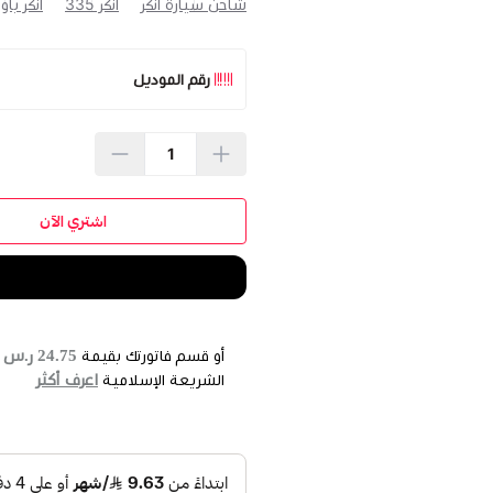
شاحن سيارة انكر
انكر 335
انكر باو
رقم الموديل
اشتري الآن
24.75 ر.س
أو قسم فاتورتك بقيمة
ع
اعرف أكثر
الشريعة الإسلامية