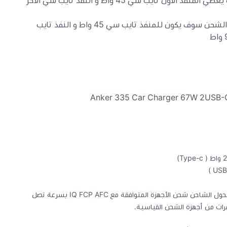
في حال تم شحن جهازين معا سوف يعطي المنفذ الاول تايب سي 45 واط و النفذ تايب سي الاخر
في حال تم استخدام جيمع المنافذ الشحن سوف يكون للمنفذ تايب سي 45 واط و النفذ تايب
يمكن شاحن انكر 335 بمنفذ USB C لمحول الشاحن شحن الأجهزة المتوافقة مع IQ FCP AFC بسرعة تصل