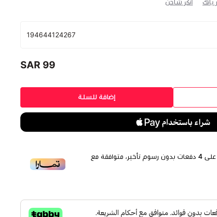
ر بانك
انكر شاحن
194644124267
99 SAR
إضافة للسلة
لى
4
دفعات بدون رسوم تأخير، متوافقة مع