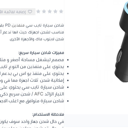
إضافة لقائمة ال
شاحن سيارة تايب سي
منفذين
شحن لابتوب ماك والأجهزة الأخرى
مميزات شاحن سيارة سريع:
مصمم ليشغل مساحة أصغر و متلائم
يحتوي على منفذين من النوع تايب سي بي د
يحتوي على منفذ يو اس بي يدعم الشحن الذكي
إمكانية شحن ثلاث اجهزة معا في و
شاحن سيارة تايب سي يحتوي على احد
التيار الزائد
AFC
/ شحن سريع ذكي IA / شحن سريع بي دي PD 
شاحن سيارة متوافق مع اغلب الاجه
ملاحظة الاستخدام:
في حال شحن جهاز واحد سوف يكون قوة الشحن 67 واط كاملة