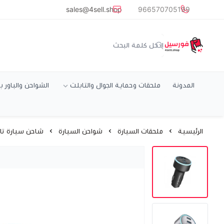
common.titles.skip_to_main_conten
sales@4sell.shop
966570705199
متجر فورسيل
المدونة
ملحقات وحماية الجوال والتابلت
الشواحن والباور ب
الرئيسية
ملحقات السيارة
شواحن السيارة
شاحن سيارة تايب سي 67 واط منفذين شحن سريع PD